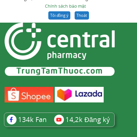
Chính sách bảo mật
Tôi đồng ý
Thoát
134k
Fan
14,2k
Đăng ký