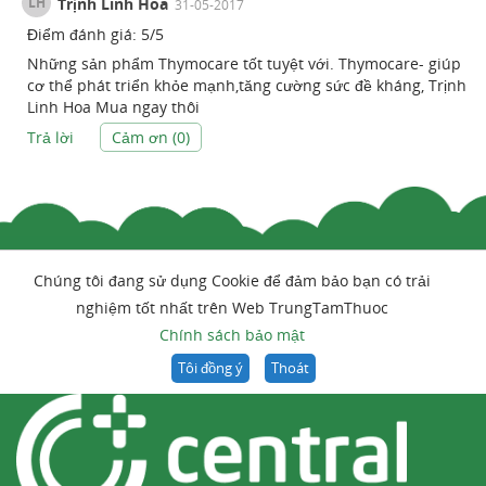
LH
Trịnh Linh Hoa
31-05-2017
Điểm đánh giá:
5
/
5
Những sản phẩm Thymocare tốt tuyệt với. Thymocare- giúp
cơ thể phát triển khỏe mạnh,tăng cường sức đề kháng, Trịnh
Linh Hoa Mua ngay thôi
Trả lời
Cảm ơn (
0
)
Chúng tôi đang sử dụng Cookie để đảm bảo bạn có trải
nghiệm tốt nhất trên Web TrungTamThuoc
Chính sách bảo mật
Tôi đồng ý
Thoát