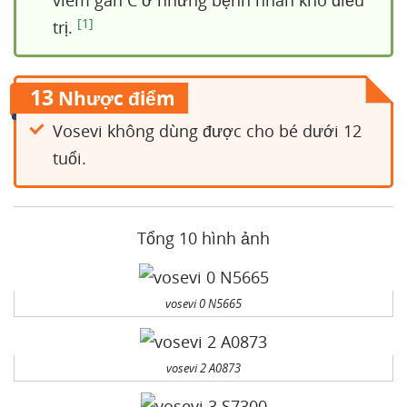
viêm gan C ở những bệnh nhân khó điều
[1]
trị.
13
Nhược điểm
Vosevi không dùng được cho bé dưới 12
tuổi.
Tổng 10 hình ảnh
vosevi 0 N5665
vosevi 2 A0873