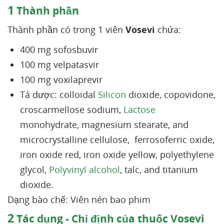
1
Thành phần
Thành phần có trong 1 viên
Vosevi
chứa:
400 mg sofosbuvir
100 mg velpatasvir
100 mg voxilaprevir
Tá dược: colloidal
Silicon
dioxide, copovidone,
croscarmellose sodium,
Lactose
monohydrate, magnesium stearate, and
microcrystalline cellulose, ferrosoferric oxide,
iron oxide red, iron oxide yellow, polyethylene
glycol,
Polyvinyl alcohol
, talc, and titanium
dioxide.
Dạng bào chế: Viên nén bao phim
2
Tác dụng - Chỉ định của thuốc Vosevi