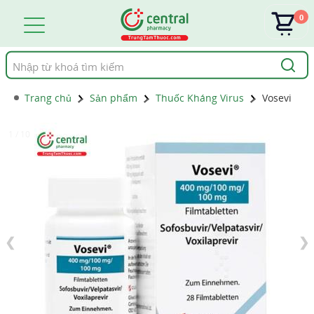
0
Tìm
kiếm
Trang chủ
Sản phẩm
Thuốc Kháng Virus
Vosevi
1 / 10
❮
❯