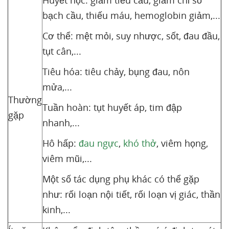
Huyết học: giảm tiểu cầu, giảm chỉ số
bạch cầu, thiếu máu, hemoglobin giảm,...
Cơ thể: mệt mỏi, suy nhược, sốt, đau đầu,
tụt cân,...
Tiêu hóa: tiêu chảy, bụng đau, nôn
mửa,...
Thường
Tuần hoàn: tụt huyết áp, tim đập
gặp
nhanh,...
Hô hấp:
đau ngực
,
khó thở
, viêm họng,
viêm mũi,...
Một số tác dụng phụ khác có thể gặp
như: rối loạn nội tiết, rối loạn vị giác, thần
kinh,...