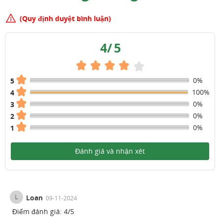
(Quy định duyệt bình luận)
4
/
5
0%
5
100%
4
0%
3
0%
2
0%
1
Đánh giá và nhận xét
L
Loan
09-11-2024
Điểm đánh giá:
4
/
5