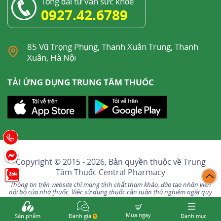
Tổng đài tư vấn sức khỏe
0927.42.6789
85 Vũ Trọng Phụng, Thanh Xuân Trung, Thanh
Xuân, Hà Nội
TẢI ỨNG DỤNG TRUNG TÂM THUỐC
Copyright © 2015 - 2026, Bản quyền thuộc về
Trung
Tâm Thuốc Central Pharmacy
Thông tin trên website chỉ mang tính chất tham khảo, đào tạo nhân viên
nội bộ của nhà thuốc. Việc sử dụng thuốc cần tuân thủ nghiêm ngặt quy
định, hướng dẫn của bác sĩ, dược sĩ. Bệnh nhân tuyệt đối không tự ý sử
dụng thuốc khi không có hướng dẫn của nhân viên y tế
Mua ngay
Sản phẩm
Đánh giá
Danh mục
1