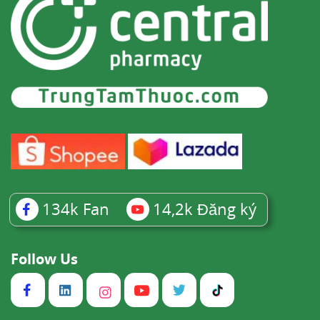
134k
Fan
14,2k
Đăng ký
Follow Us