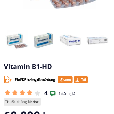
Vitamin B1-HD
File PDF hướng dẫn sử dụng:
Xem
4
1 đánh giá
Thuốc không kê đơn
₫