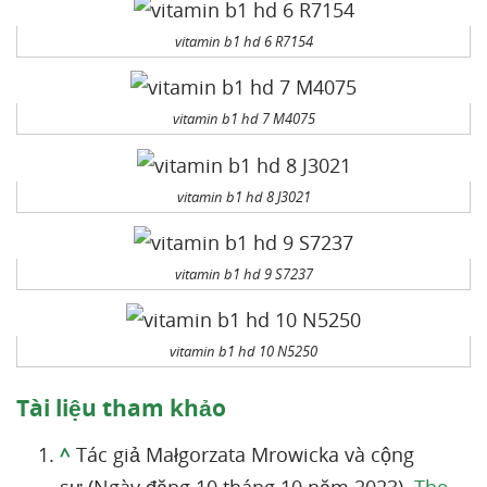
vitamin b1 hd 6 R7154
vitamin b1 hd 7 M4075
vitamin b1 hd 8 J3021
vitamin b1 hd 9 S7237
vitamin b1 hd 10 N5250
Tài liệu tham khảo
^
Tác giả Małgorzata Mrowicka và cộng
sự (Ngày đăng 10 tháng 10 năm 2023).
The