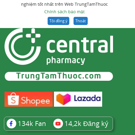
nghiệm tốt nhất trên Web TrungTamThuoc
Chính sách bảo mật
Tôi đồng ý
Thoát
134k
Fan
14,2k
Đăng ký