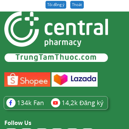
Tôi đồng ý
Thoát
134k
Fan
14,2k
Đăng ký
Follow Us