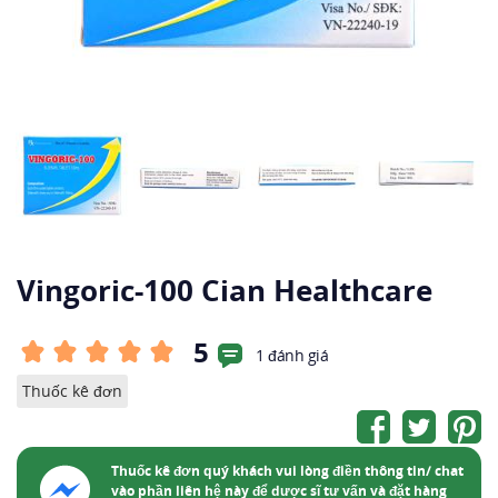
Vingoric-100 Cian Healthcare
5
1 đánh giá
Thuốc kê đơn
Thuốc kê đơn quý khách vui lòng điền thông tin/ chat
vào phần liên hệ này để dược sĩ tư vấn và đặt hàng