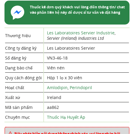
Thuốc kê đơn quý khách vui lòng điền thông tin/ chat
vào phần liên hệ này để dược sĩ tư vấn và đặt hàng
Les Laboratoires Servier Industrie
,
Thương hiệu
Servier (Ireland) Industries Ltd
Công ty đăng ký
Les Laboratoires Servier
Số đăng ký
VN3-46-18
Dạng bào chế
Viên nén
Quy cách đóng gói
Hộp 1 lọ x 30 viên
Hoạt chất
Amlodipin
,
Perindopril
Xuất xứ
Ireland
Mã sản phẩm
aa862
Chuyên mục
Thuốc Hạ Huyết Áp
Nếu phát hiện nội dung không chính xác, vui lòng phản hồi