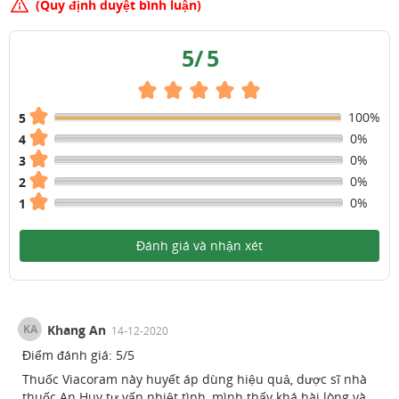
(Quy định duyệt bình luận)
5
/
5
100%
5
0%
4
0%
3
0%
2
0%
1
Đánh giá và nhận xét
KA
Khang An
14-12-2020
Điểm đánh giá:
5
/
5
Thuốc Viacoram này huyết áp dùng hiệu quả, dược sĩ nhà
thuốc An Huy tư vấn nhiệt tình, mình thấy khá hài lòng và