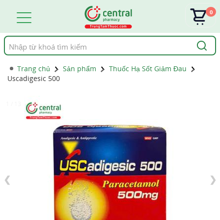
0
Tìm
kiếm
Trang chủ
Sản phẩm
Thuốc Hạ Sốt Giảm Đau
Uscadigesic 500
1 / 13
❮
❯