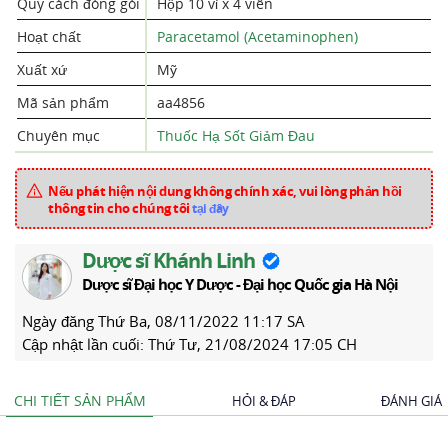
Quy cách đóng gói
Hộp 10 vỉ x 4 viên
Hoạt chất
Paracetamol (Acetaminophen)
Xuất xứ
Mỹ
Mã sản phẩm
aa4856
Chuyên mục
Thuốc Hạ Sốt Giảm Đau
Nếu phát hiện nội dung không chính xác, vui lòng phản hồi
thông tin cho chúng tôi
tại đây
Dược sĩ Khánh Linh
Dược sĩ Đại học Y Dược - Đại học Quốc gia Hà Nội
Ngày đăng
Thứ Ba, 08/11/2022 11:17 SA
Cập nhật lần cuối:
Thứ Tư, 21/08/2024 17:05 CH
CHI TIẾT SẢN PHẨM
HỎI & ĐÁP
ĐÁNH GIÁ