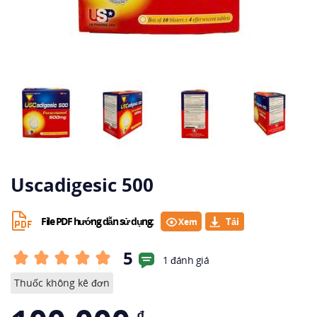
Uscadigesic 500
File PDF hướng dẫn sử dụng:
Xem
5
1 đánh giá
Thuốc không kê đơn
₫