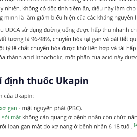
uy nhiên, không có độc tính tiềm ẩn, điều này làm cho
 minh là làm giảm biểu hiện của các kháng nguyên loạ
iều UDCA sử dụng đường uống được hấp thu nhanh c
yết tương là 96-98%, chuyển hóa tại gan và bài tiết qu
một tỷ lệ chất chuyển hóa được khử liên hợp và tái hấp
óa thành acid lithocholic, một phần của acid này được
ỉ định thuốc Ukapin
nh của Ukapin:
xơ gan
- mật nguyên phát (PBC).
n
sỏi mật
không cản quang ở bệnh nhân còn chức năn
[
ị rối loạn gan mật do xơ nang ở bệnh nhân 6-18 tuổi.