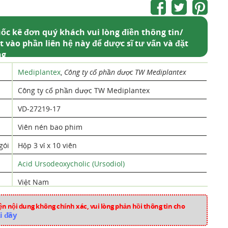
ốc kê đơn quý khách vui lòng điền thông tin/
t vào phần liên hệ này để dược sĩ tư vấn và đặt
ng
Mediplantex
,
Công ty cổ phần dược TW Mediplantex
Công ty cổ phần dược TW Mediplantex
VD-27219-17
Viên nén bao phim
gói
Hộp 3 vỉ x 10 viên
Acid Ursodeoxycholic (Ursodiol)
Việt Nam
aa1302
n nội dung không chính xác, vui lòng phản hồi thông tin cho
i đây
Thuốc Tiêu Hóa