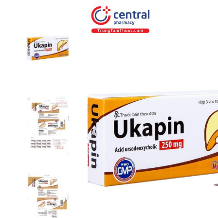
1 / 7
❮