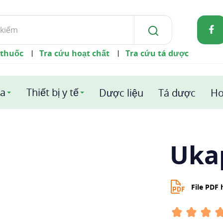
 thuốc
Tra cứu hoạt chất
Tra cứu tá dược
|
|
a
Thiết bị y tế
Dược liệu
Tá dược
Ho
Uka
File PDF