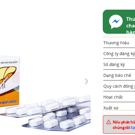
Thu
cha
hà
Thương hiệu
Công ty đăng ký
Số đăng ký
Dạng bào chế
❯
Quy cách đóng 
Hoạt chất
Xuất xứ
Mã sản phẩm
Nếu phát hiệ
tạ
chúng tôi
Chuyên mục