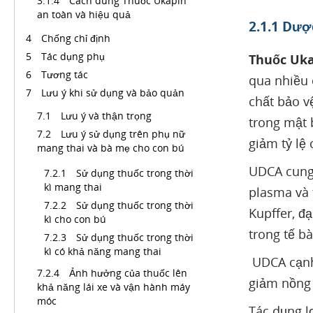
Cách dùng Thuốc Ukapin
an toàn và hiệu quả
2.1.1 Dược
Chống chỉ định
Tác dụng phụ
Thuốc Ukap
Tương tác
qua nhiều 
Lưu ý khi sử dụng và bảo quản
chất bảo v
Lưu ý và thận trọng
trong mật 
Lưu ý sử dụng trên phụ nữ
giảm tỷ lệ 
mang thai và bà mẹ cho con bú
UDCA cung 
Sử dụng thuốc trong thời
kì mang thai
plasma và 
Sử dụng thuốc trong thời
Kupffer, đ
kì cho con bú
trong tế b
Sử dụng thuốc trong thời
kì có khả năng mang thai
UDCA cạnh 
Ảnh hưởng của thuốc lên
giảm nồng 
khả năng lái xe và vận hành máy
móc
Tác dụng l