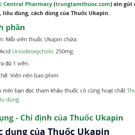
 Central Pharmacy
(
trungtamthuoc.com
) xin gửi
 liều dùng, cách dùng của Thuốc Ukapin.
h phần
: Mỗi viên thuốc Ukapin chứa:
: Acid
Ursodeoxycholic
250mg.
ừa đủ 1 viên.
chế: Viên nén bao phim
 mời bạn đọc tham khảo thuốc có cùng hoạt chất
Thu
iều dùng
ụng - Chỉ định của Thuốc Ukapin
ác dụng của Thuốc Ukapin