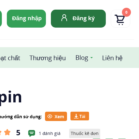
0
Đăng nhập
Đăng ký
Blog
ạt chất
Thương hiệu
Liên hệ
pin
 hướng dẫn sử dụng:
Xem
5
1 đánh giá
Thuốc kê đơn