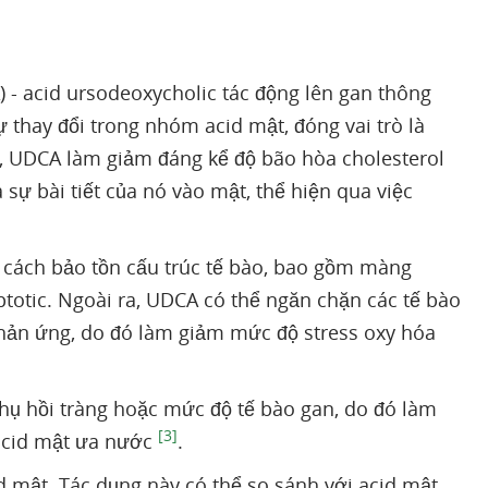
 - acid ursodeoxycholic tác động lên gan thông
thay đổi trong nhóm acid mật, đóng vai trò là
a, UDCA làm giảm đáng kể độ bão hòa cholesterol
sự bài tiết của nó vào mật, thể hiện qua việc
cách bảo tồn cấu trúc tế bào, bao gồm màng
ptotic. Ngoài ra, UDCA có thể ngăn chặn các tế bào
 phản ứng, do đó làm giảm mức độ stress oxy hóa
hụ hồi tràng hoặc mức độ tế bào gan, do đó làm
[3]
 acid mật ưa nước
.
id mật. Tác dụng này có thể so sánh với acid mật