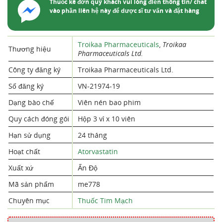
Thuốc kê đơn quý khách vui lòng điền thông tin/ chat
vào phần liên hệ này để dược sĩ tư vấn và đặt hàng
Troikaa Pharmaceuticals
,
Troikaa
Thương hiệu
Pharmaceuticals Ltd.
Công ty đăng ký
Troikaa Pharmaceuticals Ltd.
Số đăng ký
VN-21974-19
Dạng bào chế
Viên nén bao phim
Quy cách đóng gói
Hộp 3 vỉ x 10 viên
Hạn sử dụng
24 tháng
Hoạt chất
Atorvastatin
Xuất xứ
Ấn Độ
Mã sản phẩm
me778
Chuyên mục
Thuốc Tim Mạch