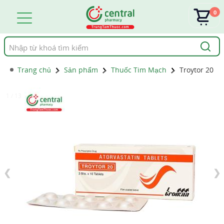
0
Tìm
kiếm
Trang chủ
Sản phẩm
Thuốc Tim Mạch
Troytor 20
1 / 13
❮
❯