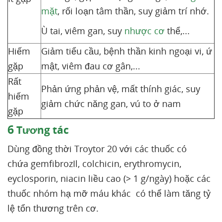
mặt
, rối loạn tâm thần, suy giảm trí nhớ.
Ù tai, viêm gan, suy
nhược cơ
thể,...
Hiếm
Giảm tiểu cầu, bệnh thần kinh ngoại vi, ứ
gặp
mật, viêm đau cơ gân,...
Rất
Phản ứng phản vệ, mất thính giác, suy
hiếm
giảm chức năng gan, vú to ở nam
gặp
6
Tương tác
Dùng đồng thời Troytor 20 với các thuốc có
chứa gemfibrozIl, colchicin, erythromycin,
eyclosporin, niacin liều cao (> 1 g/ngày) hoặc các
thuốc nhóm hạ mỡ máu khác có thể làm tăng tỷ
lệ tổn thương trên cơ.