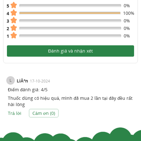
0%
5
100%
4
0%
3
0%
2
0%
1
Đánh giá và nhận xét
L
LiĂªn
17-10-2024
Điểm đánh giá:
4
/
5
Thuốc dùng có hiệu quả, mình đã mua 2 lần tại đây đều rất
hài lòng
Trả lời
Cảm ơn (
0
)