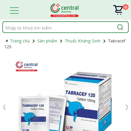
0
Tìm
kiếm
Trang chủ
Sản phẩm
Thuốc Kháng Sinh
Tabracef
125
1 / 3
❮
❯