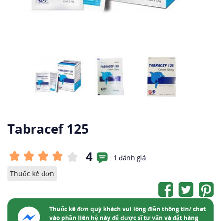
Tabracef 125
4
1 đánh giá
Thuốc kê đơn
Thuốc kê đơn quý khách vui lòng điền thông tin/ chat
vào phần liên hệ này để dược sĩ tư vấn và đặt hàng