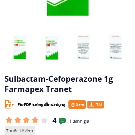
Sulbactam-Cefoperazone 1g
Farmapex Tranet
File PDF hướng dẫn sử dụng:
Xem
4
1 đánh giá
Thuốc kê đơn