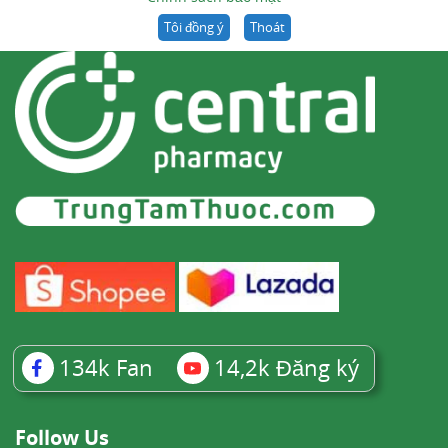
Tôi đồng ý
Thoát
134k
Fan
14,2k
Đăng ký
Follow Us