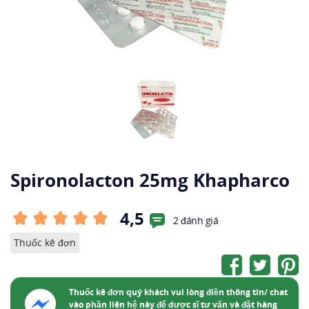
Spironolacton 25mg Khapharco
4,5
2 đánh giá
Thuốc kê đơn
Thuốc kê đơn quý khách vui lòng điền thông tin/ chat
vào phần liên hệ này để dược sĩ tư vấn và đặt hàng