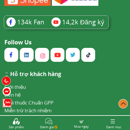
134k
Fan
14,2k
Đăng ký
Follow Us
Hỗ trợ khách hàng
Giới thiệu
Liên hệ
Nhà thuốc Chuẩn GPP
Miễn trừ trách nhiệm
Thông báo nội dung không chính xác
Khiếu nại chất lượng dịch vụ
Mua ngay
Sản phẩm
Đánh giá
Danh mục
2