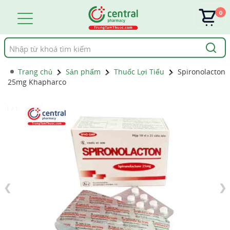
0
Tìm
kiếm
Trang chủ
Sản phẩm
Thuốc Lợi Tiểu
Spironolacton
25mg Khapharco
1 / 1
❮
❯