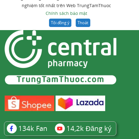
nghiệm tốt nhất trên Web TrungTamThuoc
Chính sách bảo mật
Tôi đồng ý
Thoát
134k
Fan
14,2k
Đăng ký