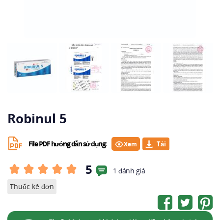
Robinul 5
File PDF hướng dẫn sử dụng:
Xem
5
1 đánh giá
Thuốc kê đơn