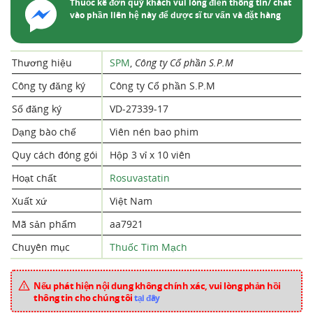
Thuốc kê đơn quý khách vui lòng điền thông tin/ chat
vào phần liên hệ này để dược sĩ tư vấn và đặt hàng
Thương hiệu
SPM
,
Công ty Cổ phần S.P.M
Công ty đăng ký
Công ty Cổ phần S.P.M
Số đăng ký
VD-27339-17
Dạng bào chế
Viên nén bao phim
Quy cách đóng gói
Hộp 3 vỉ x 10 viên
Hoạt chất
Rosuvastatin
Xuất xứ
Việt Nam
Mã sản phẩm
aa7921
Chuyên mục
Thuốc Tim Mạch
Nếu phát hiện nội dung không chính xác, vui lòng phản hồi
thông tin cho chúng tôi
tại đây