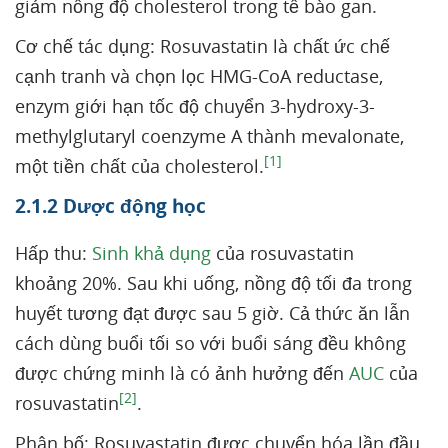
giảm nồng độ cholesterol trong tế bào gan.
Cơ chế tác dụng: Rosuvastatin là chất ức chế
cạnh tranh và chọn lọc HMG-CoA reductase,
enzym giới hạn tốc độ chuyển 3-hydroxy-3-
methylglutaryl coenzyme A thành mevalonate,
[1]
một tiền chất của cholesterol.
2.1.2 Dược động học
Hấp thu:
Sinh khả dụng
của rosuvastatin
khoảng 20%. Sau khi uống, nồng độ tối đa trong
huyết tương đạt được sau 5 giờ. Cả thức ăn lẫn
cách dùng buổi tối so với buổi sáng đều không
được chứng minh là có ảnh hưởng đến
AUC
của
[2]
rosuvastatin
.
Phân bố: Rosuvastatin được chuyển hóa lần đầu