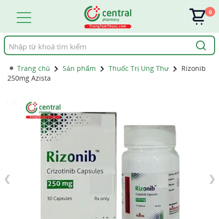
0
Tìm
kiếm
Trang chủ
Sản phẩm
Thuốc Trị Ung Thư
Rizonib
250mg Azista
1 / 6
❮
❯