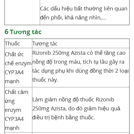
Các dấu hiệu bất thường liên quan
đến phổi, khả năng nhìn,...
6
Tương tác
Thuốc
Tương tác
Rizonib 250mg Azista có thể tăng cao
Chất ức
nồng độ trong máu, tích tụ lâu gây ra
chế enzym
tác dụng phụ khi dùng đồng thời 2 loại
CYP3A4
thuốc này.
mạnh
Chất cảm
Làm giảm nồng độ thuốc Rizonib
ứng
250mg Azista, do đó giảm hiệu quả
enzym
điều trị bệnh bằng thuốc.
CYP3A4
mạnh