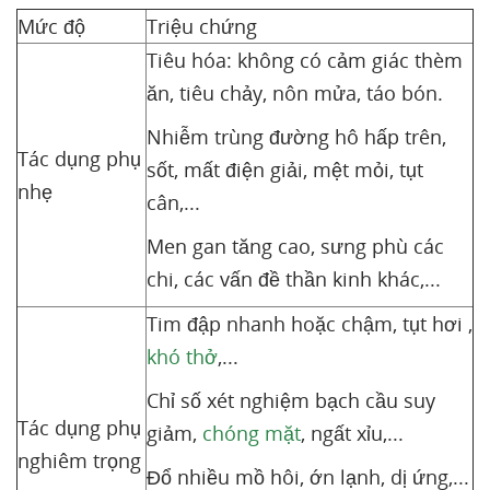
Mức độ
Triệu chứng
Tiêu hóa: không có cảm giác thèm
ăn, tiêu chảy, nôn mửa, táo bón.
Nhiễm trùng đường hô hấp trên,
Tác dụng phụ
sốt, mất điện giải, mệt mỏi, tụt
nhẹ
cân,...
Men gan tăng cao, sưng phù các
chi, các vấn đề thần kinh khác,...
Tim đập nhanh hoặc chậm, tụt hơi ,
khó thở
,...
Chỉ số xét nghiệm bạch cầu suy
Tác dụng phụ
giảm,
chóng mặt
, ngất xỉu,...
nghiêm trọng
Đổ nhiều mồ hôi, ớn lạnh, dị ứng,...