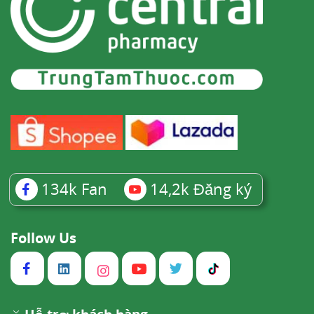
134k
Fan
14,2k
Đăng ký
Follow Us