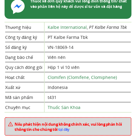
Thuốc kê đơn quý khách vui lòng điền thông tin/ chat
vào phần liên hệ này để dược sĩ tư vấn và đặt hàng
Thương hiệu
Kalbe International
,
PT Kalbe Farma Tbk
Công ty đăng ký
PT Kalbe Farma Tbk
Số đăng ký
VN-18069-14
Dạng bào chế
Viên nén
Quy cách đóng gói
Hộp 1 vỉ 10 viên
Hoạt chất
Clomifen (Clomifene, Clomiphene)
Xuất xứ
Indonesia
Mã sản phẩm
t431
Chuyên mục
Thuốc Sản Khoa
Nếu phát hiện nội dung không chính xác, vui lòng phản hồi
thông tin cho chúng tôi
tại đây