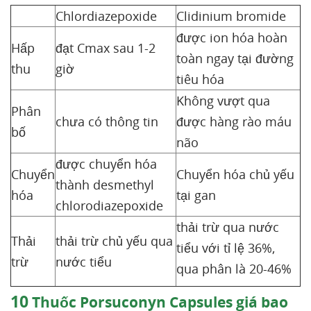
Chlordiazepoxide
Clidinium bromide
được ion hóa hoàn
Hấp
đạt Cmax sau 1-2
toàn ngay tại đường
thu
giờ
tiêu hóa
Không vượt qua
Phân
chưa có thông tin
được hàng rào máu
bố
não
được chuyển hóa
Chuyển
Chuyển hóa chủ yếu
thành desmethyl
hóa
tại gan
chlorodiazepoxide
thải trừ qua nước
Thải
thải trừ chủ yếu qua
tiểu với tỉ lệ 36%,
trừ
nước tiểu
qua phân là 20-46%
10
Thuốc Porsuconyn Capsules giá bao