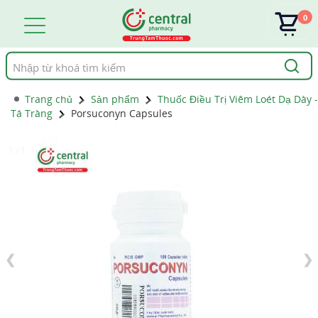
0
Tìm
kiếm
Trang chủ
Sản phẩm
Thuốc Điều Trị Viêm Loét Dạ Dày -
Tá Tràng
Porsuconyn Capsules
1 / 1
❮
❯