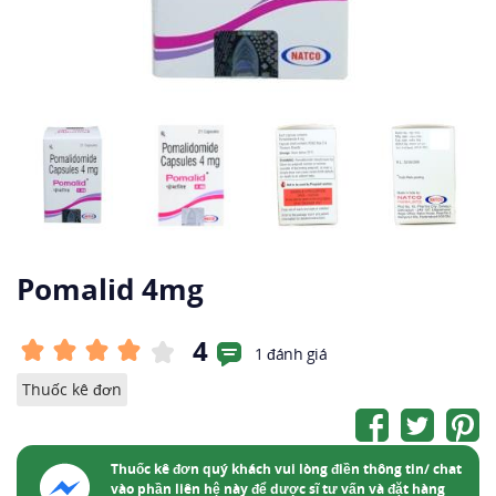
Pomalid 4mg
4
1 đánh giá
Thuốc kê đơn
Thuốc kê đơn quý khách vui lòng điền thông tin/ chat
vào phần liên hệ này để dược sĩ tư vấn và đặt hàng