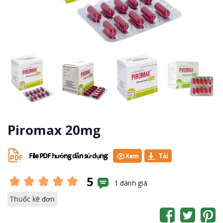
Piromax 20mg
File PDF hướng dẫn sử dụng:
Xem
5
1 đánh giá
Thuốc kê đơn