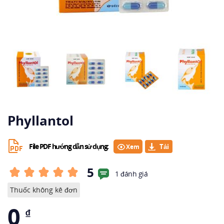
Phyllantol
File PDF hướng dẫn sử dụng:
Xem
5
1 đánh giá
Thuốc không kê đơn
0
₫