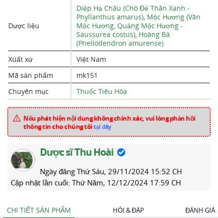
Diệp Hạ Châu (Chó Đẻ Thân Xanh -
Phyllanthus amarus)
,
Mộc Hương (Vân
Dược liệu
Mộc Hương, Quảng Mộc Hương -
Saussurea costus)
,
Hoàng Bá
(Phellodendron amurense)
Xuất xứ
Việt Nam
Mã sản phẩm
mk151
Chuyên mục
Thuốc Tiêu Hóa
Nếu phát hiện nội dung không chính xác, vui lòng phản hồi
thông tin cho chúng tôi
tại đây
Dược sĩ Thu Hoài
Ngày đăng
Thứ Sáu, 29/11/2024 15:52 CH
Cập nhật lần cuối:
Thứ Năm, 12/12/2024 17:59 CH
CHI TIẾT SẢN PHẨM
HỎI & ĐÁP
ĐÁNH GIÁ