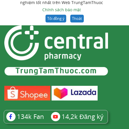
nghiệm tốt nhất trên Web TrungTamThuoc
Chính sách bảo mật
Tôi đồng ý
Thoát
134k
Fan
14,2k
Đăng ký