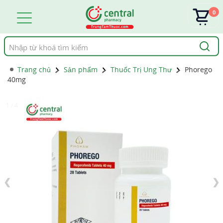
0
Tìm
kiếm
Trang chủ
Sản phẩm
Thuốc Trị Ung Thư
Phorego
40mg
1 / 4
❮
❯