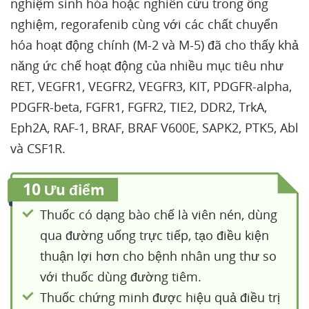
nghiệm sinh hóa hoặc nghiên cứu trong ống
nghiệm, regorafenib cùng với các chất chuyển
hóa hoạt động chính (M-2 và M-5) đã cho thấy khả
năng ức chế hoạt động của nhiều mục tiêu như
RET, VEGFR1, VEGFR2, VEGFR3, KIT, PDGFR-alpha,
PDGFR-beta, FGFR1, FGFR2, TIE2, DDR2, TrkA,
Eph2A, RAF-1, BRAF, BRAF V600E, SAPK2, PTK5, Abl
và CSF1R.
10
Ưu điểm
Thuốc có dạng bào chế là viên nén, dùng
qua đường uống trực tiếp, tạo điều kiện
thuận lợi hơn cho bệnh nhân ung thư so
với thuốc dùng đường tiêm.
Thuốc chứng minh được hiệu quả điều trị