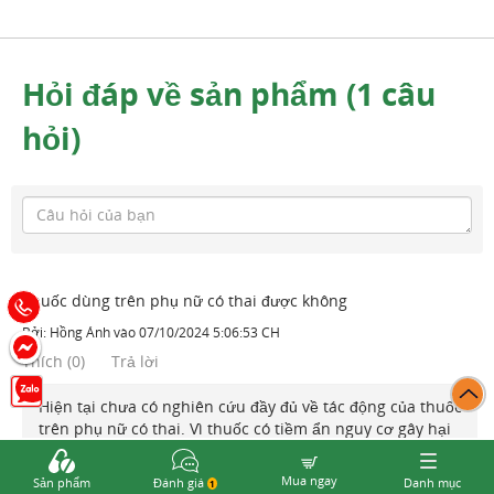
Hỏi đáp về sản phẩm (1 câu
hỏi)
Thuốc dùng trên phụ nữ có thai được không
Bởi:
Hồng Ánh
vào
07/10/2024 5:06:53 CH
Thích
(
0
)
Trả lời
Hiện tại chưa có nghiên cứu đầy đủ về tác động của thuốc
trên phụ nữ có thai. Vì thuốc có tiềm ẩn nguy cơ gây hại
cho thai nhi nên không khuyến cáo cho phụ nữ mang thai
ạ
Mua ngay
Sản phẩm
Đánh giá
Danh mục
1