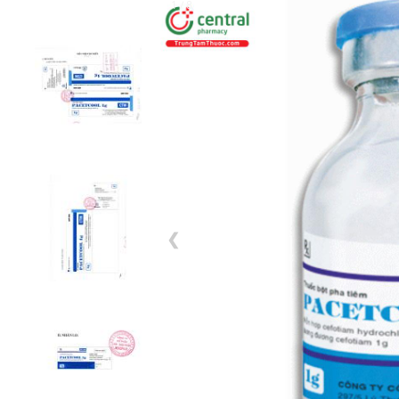
1 / 8
❮