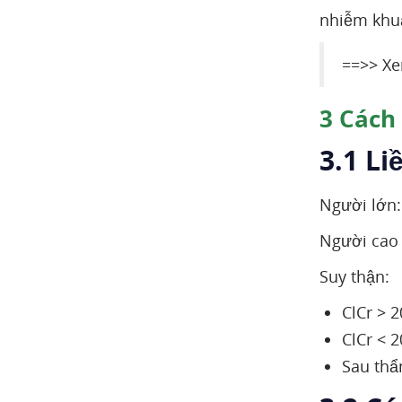
nhiễm khuẩ
==>> X
3
Cách 
3.1 Li
Người lớn: 
Người cao 
Suy thận:
ClCr > 
ClCr < 
Sau thẩ