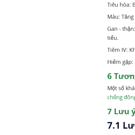
Tiêu hóa: B
Máu: Tăng 
Gan - thận
tiểu.
Tiêm IV: K
Hiếm gặp: 
6
Tương
Một số khá
chống đôn
7
Lưu ý
7.1 L