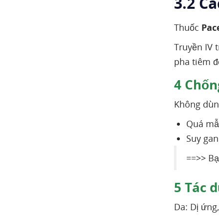
3.2 C
Thuốc
Pac
Truyền IV 
pha tiêm đ
4
Chống
Không dùng
Quá mẫ
Suy gan
==>> Bạ
5
Tác d
Da: Dị ứng