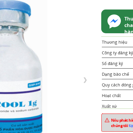
Thu
cha
hà
Thương hiệu
Công ty đăng ký
Số đăng ký
Dạng bào chế
❯
Quy cách đóng 
Hoạt chất
Xuất xứ
Mã sản phẩm
Nếu phát hiệ
tạ
chúng tôi
Chuyên mục