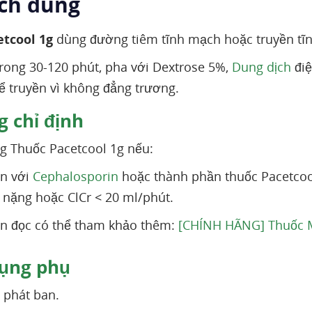
ách dùng
etcool 1g
dùng đường tiêm tĩnh mạch hoặc truyền tĩ
trong 30-120 phút, pha với Dextrose 5%,
Dung dịch
điệ
ể truyền vì không đẳng trương.
 chỉ định
 Thuốc Pacetcool 1g nếu:
n với
Cephalosporin
hoặc thành phần thuốc Pacetcoo
 nặng hoặc ClCr < 20 ml/phút.
n đọc có thể tham khảo thêm:
[CHÍNH HÃNG] Thuốc Ma
ụng phụ
, phát ban.