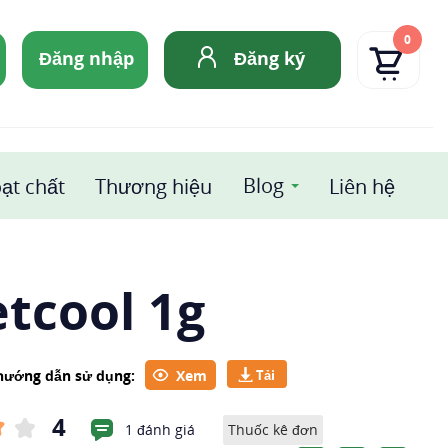
0
Đăng nhập
Đăng ký
Blog
ạt chất
Thương hiệu
Liên hệ
tcool 1g
 hướng dẫn sử dụng:
Xem
4
1 đánh giá
Thuốc kê đơn