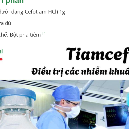
h phần
dưới dạng Cefotiam HCl) 1g
ừa đủ
[1]
hế: Bột pha tiêm