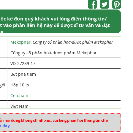
ốc kê đơn quý khách vui lòng điền thông tin/
t vào phần liên hệ này để dược sĩ tư vấn và đặt
ng
Mekophar
,
Công ty cổ phần hoá-dược phẩm Mekophar
Công ty cổ phần hoá-dược phẩm Mekophar
VD-27289-17
Bột pha tiêm
gói
Hộp 10 lọ
Cefotiam
Việt Nam
nangak2327
n nội dung không chính xác, vui lòng phản hồi thông tin cho
i đây
Thuốc Kháng Sinh