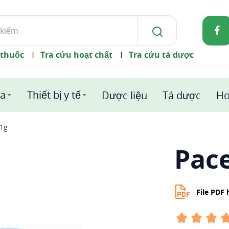
 thuốc
Tra cứu hoạt chất
Tra cứu tá dược
|
|
a
Thiết bị y tế
Dược liệu
Tá dược
Ho
 1g
Pace
File PDF