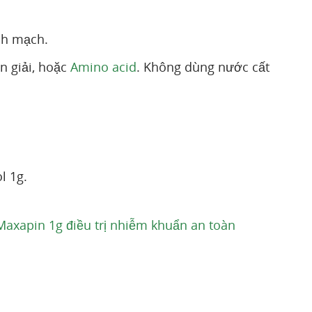
nh mạch.
n giải, hoặc
Amino acid
. Không dùng nước cất
l 1g.
xapin 1g điều trị nhiễm khuẩn an toàn