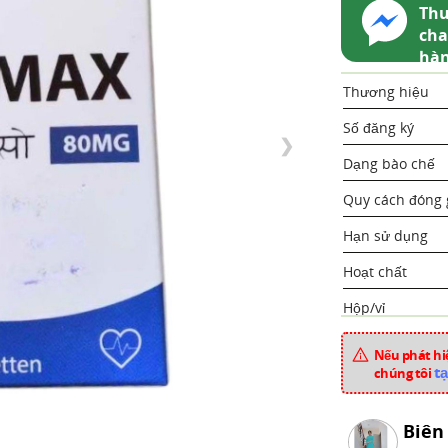
Thu
cha
hà
Thương hiệu
Số đăng ký
❯
Dạng bào chế
Quy cách đóng 
Hạn sử dụng
Hoạt chất
Hộp/vỉ
Xuất xứ
Nếu phát hiệ
tạ
chúng tôi
Mã sản phẩm
Chuyên mục
Biên