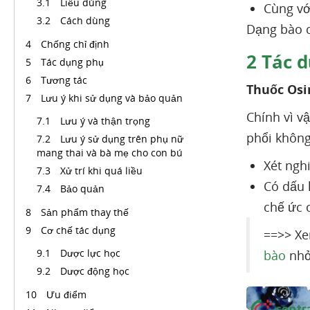
Liều dùng
Cùng vớ
Cách dùng
Dạng bào c
Chống chỉ định
2
Tác d
Tác dụng phụ
Tương tác
Thuốc Os
Lưu ý khi sử dụng và bảo quản
Chính vì v
Lưu ý và thận trọng
phổi không
Lưu ý sử dụng trên phụ nữ
mang thai và bà mẹ cho con bú
Xét ngh
Xử trí khi quá liều
Có dấu 
Bảo quản
chế ức c
Sản phẩm thay thế
Cơ chế tác dụng
==>> Xe
Dược lực học
bào
nh
Dược động học
Ưu điểm