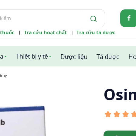
 thuốc
Tra cứu hoạt chất
Tra cứu tá dược
|
|
a
Thiết bị y tế
Dược liệu
Tá dược
Ho
0mg
Osi