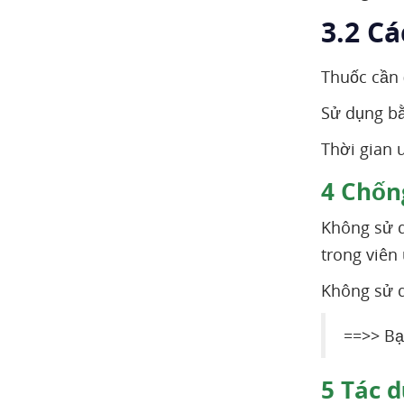
3.2 C
Thuốc cần 
Sử dụng bằ
Thời gian 
4
Chống
Không sử d
trong viên
Không sử d
==>> Bạ
5
Tác d