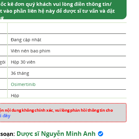
ốc kê đơn quý khách vui lòng điền thông tin/
t vào phần liên hệ này để dược sĩ tư vấn và đặt
ng
Đang cập nhật
Viên nén bao phim
gói
Hộp 30 viên
36 tháng
Osimertinib
Hộp
Ấn Độ
n nội dung không chính xác, vui lòng phản hồi thông tin cho
i đây
thom477
Thuốc Trị Ung Thư
Dược sĩ Nguyễn Minh Anh
 soạn: