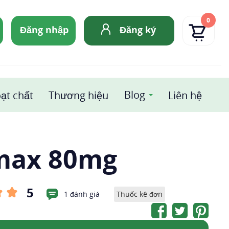
0
Đăng nhập
Đăng ký
Blog
ạt chất
Thương hiệu
Liên hệ
max 80mg
5
1 đánh giá
Thuốc kê đơn