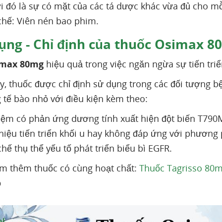
i đó là sự có mặt của các tá dược khác vừa đủ cho mỗ
hế: Viên nén bao phim.
ụng - Chỉ định của thuốc Osimax 8
imax 80mg
hiệu quả trong việc ngăn ngừa sự tiến triể
ậy, thuốc được chỉ định sử dụng trong các đối tượng 
 tế bào nhỏ với điều kiện kèm theo:
iệm có phản ứng dương tính xuất hiện đột biến T790
hiệu tiến triển khối u hay không đáp ứng với phương 
hế thụ thể yếu tố phát triển biểu bì EGFR.
m thêm thuốc có cùng hoạt chất:
Thuốc Tagrisso 80mg
ỏ