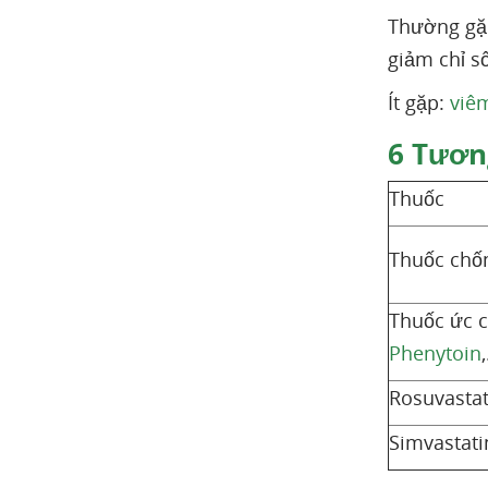
Thường gặp
giảm chỉ s
Ít gặp:
viê
6
Tương
Thuốc
Thuốc chố
Thuốc ức 
Phenytoin
Rosuvastat
Simvastati