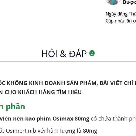
Dược
Ngày đăng
Thư
Cập nhật lần c
HỎI & ĐÁP
2
C KHÔNG KINH DOANH SẢN PHẨM, BÀI VIẾT CHỈ
N CHO KHÁCH HÀNG TÌM HIỂU
h phần
viên nén bao phim Osimax 80mg
có chứa thành ph
ất Osimertinib với hàm lượng là 80mg