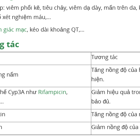
: viêm phổi kẽ, tiêu chảy, viêm dạ dày, mẩn trên da
ố xét nghiệm máu,…
m giác mạc
, kéo dài khoảng QT,…
 tác
Tương tác
Tăng nồng độ của h
ng nấm
hiện.
chế Cyp3A như
Rifampicin
,
Giảm hiệu quả tro
,…
bảo đủ.
in
Tăng nồng độ của 
n
Giảm nồng độ của