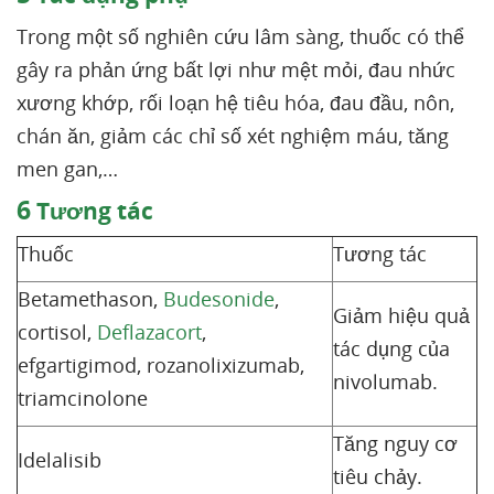
Trong một số nghiên cứu lâm sàng, thuốc có thể
gây ra phản ứng bất lợi như mệt mỏi, đau nhức
xương khớp, rối loạn hệ tiêu hóa, đau đầu, nôn,
chán ăn, giảm các chỉ số xét nghiệm máu, tăng
men gan,…
6
Tương tác
Thuốc
Tương tác
Betamethason,
Budesonide
,
Giảm hiệu quả
cortisol,
Deflazacort
,
tác dụng của
efgartigimod, rozanolixizumab,
nivolumab.
triamcinolone
Tăng nguy cơ
Idelalisib
tiêu chảy.