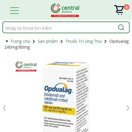
0
Tìm
kiếm
Trang chủ
Sản phẩm
Thuốc Trị Ung Thư
Opdualag
240mg/80mg
1 / 4
❮
❯