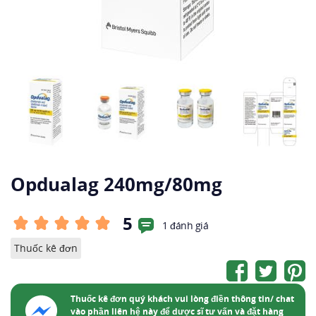
Opdualag 240mg/80mg
5
1 đánh giá
Thuốc kê đơn
Thuốc kê đơn quý khách vui lòng điền thông tin/ chat
vào phần liên hệ này để dược sĩ tư vấn và đặt hàng