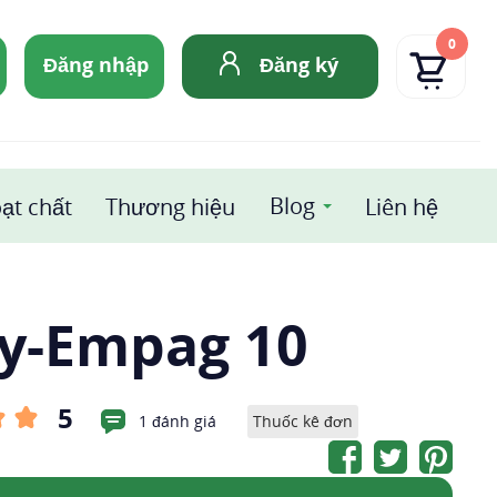
0
Đăng nhập
Đăng ký
Blog
ạt chất
Thương hiệu
Liên hệ
y-Empag 10
5
1 đánh giá
Thuốc kê đơn