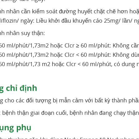
nh nhân cần kiểm soát đường huyết chặt chẽ hơn hoặ
flozin/ ngày: Liều khởi đầu khuyến cáo 25mg/ lần/ n
nh nhân suy thận:
60 ml/phút/1,73m2 hoặc Clcr ≥ 60 ml/phút: Không cầ
60 ml/phút/1,73m2 hoặc Clcr < 60 ml/phút: Không d
60 ml/phút/1,73 m2 hoặc Clcr < 60 ml/phút, có dung 
 chỉ định
 cho các đối tượng bị mẫn cảm với bất kỳ thành ph
bệnh thận giai đoạn cuối, bệnh nhân đang chạy thận
ụng phụ