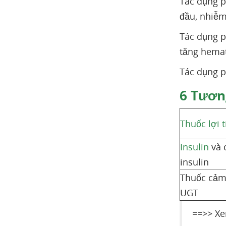
Tác dụng 
đầu, nhiễm 
Tác dụng p
tăng hemat
Tác dụng 
6
Tươn
Thuốc lợi t
Insulin
và c
insulin
Thuốc cảm
UGT
==>> X