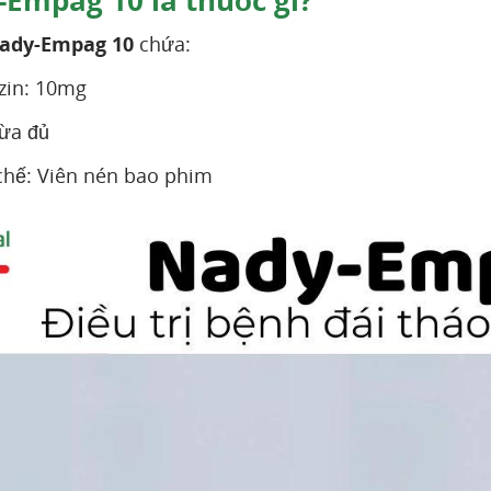
Empag 10 là thuốc gì?
ady-Empag 10
chứa:
zin: 10mg
ừa đủ
chế: Viên nén bao phim