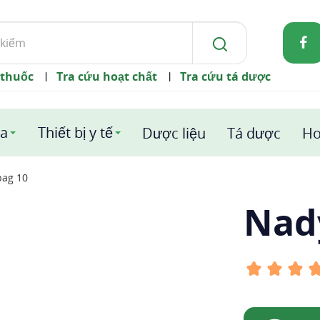
 thuốc
Tra cứu hoạt chất
Tra cứu tá dược
|
|
a
Thiết bị y tế
Dược liệu
Tá dược
Ho
ag 10
Nad