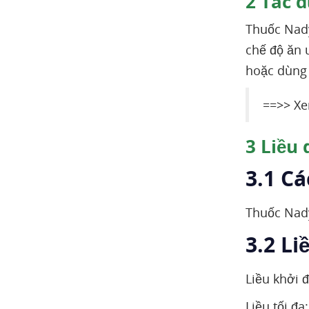
2
Tác d
Thuốc Nady
chế độ ăn 
hoặc dùng 
==>> X
3
Liều 
3.1 C
Thuốc Nad
3.2 Li
Liều khởi 
Liều tối đa