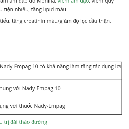
nấm âm đạo do Monilia,
viêm âm đạo
, viêm quy
u tiện nhiều, tăng lipid máu.
iểu, tăng creatinin máu/giảm độ lọc cầu thận,
 Nady-Empag 10 có khả năng làm tăng tác dụng lợi
chung với Nady-Empag 10
 dụng với thuốc Nady-Empag
 trị đái tháo đường