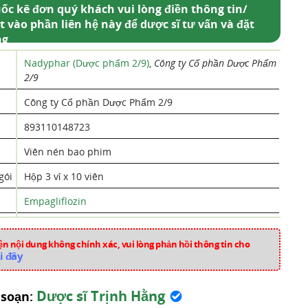
ốc kê đơn quý khách vui lòng điền thông tin/
t vào phần liên hệ này để dược sĩ tư vấn và đặt
ng
Nadyphar (Dược phẩm 2/9)
,
Công ty Cổ phần Dược Phẩm
2/9
Công ty Cổ phần Dược Phẩm 2/9
893110148723
Viên nén bao phim
gói
Hộp 3 vỉ x 10 viên
Empagliflozin
Việt Nam
n nội dung không chính xác, vui lòng phản hồi thông tin cho
nn557
i đây
Thuốc Tiểu Đường
Dược sĩ Trịnh Hằng
 soạn: