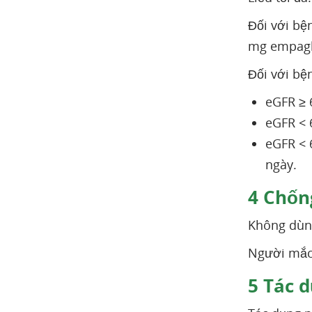
Đối với bệ
mg empagli
Đối với bệ
eGFR ≥ 
eGFR < 
eGFR < 
ngày.
4
Chống
Không dùng
Người mắc 
5
Tác d