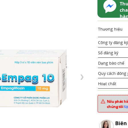
Thu
cha
hà
Thương hiệu
Công ty đăng ký
Số đăng ký
Dạng bào chế
Quy cách đóng 
❯
Hoạt chất
Xuất xứ
Nếu phát hiệ
Mã sản phẩm
tạ
chúng tôi
Chuyên mục
Biên