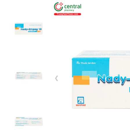
1 / 7
❮