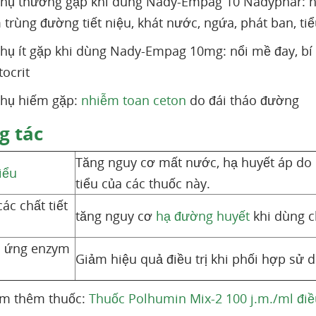
phụ thường gặp khi dùng Nady-Empag 10 Nadyphar: 
trùng đường tiết niệu, khát nước, ngứa, phát ban, tiể
hụ ít gặp khi dùng Nady-Empag 10mg: nổi mề đay, bí t
ocrit
phụ hiếm gặp:
nhiễm toan ceton
do đái tháo đường
g tác
Tăng nguy cơ mất nước, hạ huyết áp do
iểu
tiểu của các thuốc này.
ác chất tiết
tăng nguy cơ
hạ đường huyết
khi dùng 
 ứng enzym
Giảm hiệu quả điều trị khi phối hợp sử
em thêm thuốc:
Thuốc Polhumin Mix-2 100 j.m./ml điều