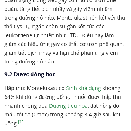
quan trọng trong việc gây co thắt cơ trơn phế
quản, tăng tiết dịch nhầy và gây viêm nhiễm
trong đường hô hấp. Montelukast liên kết với thụ
thể CysLT₁, ngăn chặn sự gắn kết của các
leukotriene tự nhiên như LTD₄. Điều này làm
giảm các hiệu ứng gây co thắt cơ trơn phế quản,
giảm tiết dịch nhầy và hạn chế phản ứng viêm
trong đường hô hấp.
9.2 Dược động học
Hấp thu: Montelukast có
Sinh khả dụng
khoảng
64% khi dùng đường uống. Thuốc được hấp thu
nhanh chóng qua
Đường tiêu hóa
, đạt nồng độ
máu tối đa (Cmax) trong khoảng 3-4 giờ sau khi
[1]
uống.