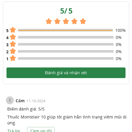
5
/
5
100%
5
0%
4
0%
3
0%
2
0%
1
Đánh giá và nhận xét
C
Cẩm
11-10-2024
Điểm đánh giá:
5
/
5
Thuốc Montelair 10 giúp tôi giảm hẳn tình trạng viêm mũi dị
ứng.
Trả lời
Cảm ơn (
0
)