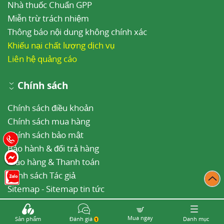
Nhà thuốc Chuẩn GPP
Miễn trừ trách nhiệm
Thông báo nội dung không chính xác
Khiếu nại chất lượng dịch vụ
Liên hệ quảng cáo
Chính sách
Chính sách điều khoản
Chính sách mua hàng
Chính sách bảo mật
Bảo hành & đổi trả hàng
Giao hàng & Thanh toán
Danh sách Tác giả
Sitemap
-
Sitemap tin tức
Mọi thắc mắc liên hệ
Mua ngay
Sản phẩm
Đánh giá
Danh mục
1