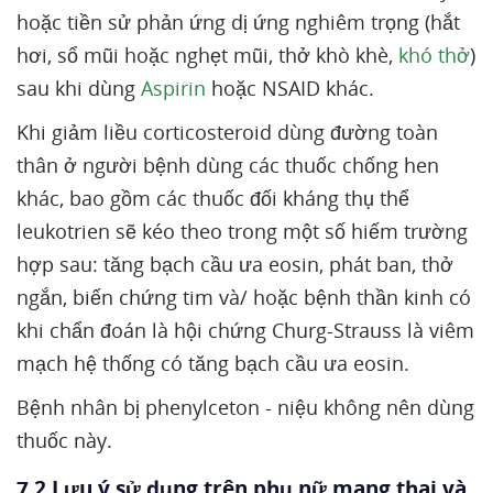
hoặc tiền sử phản ứng dị ứng nghiêm trọng (hắt
hơi, sổ mũi hoặc nghẹt mũi, thở khò khè,
khó thở
)
sau khi dùng
Aspirin
hoặc NSAID khác.
Khi giảm liều corticosteroid dùng đường toàn
thân ở người bệnh dùng các thuốc chống hen
khác, bao gồm các thuốc đối kháng thụ thể
leukotrien sẽ kéo theo trong một số hiếm trường
hợp sau: tăng bạch cầu ưa eosin, phát ban, thở
ngắn, biến chứng tim và/ hoặc bệnh thần kinh có
khi chẩn đoán là hội chứng Churg-Strauss là viêm
mạch hệ thống có tăng bạch cầu ưa eosin.
Bệnh nhân bị phenylceton - niệu không nên dùng
thuốc này.
7.2 Lưu ý sử dụng trên phụ nữ mang thai và