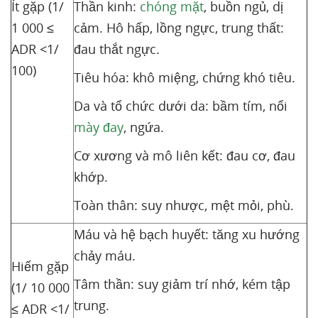
Ít gặp (1/
Thần kinh:
chóng mặt
, buồn ngủ, dị
1 000 ≤
cảm. Hô hấp, lồng ngực, trung thất:
ADR <1/
đau thắt ngực.
100)
Tiêu hóa: khô miệng, chứng khó tiêu.
Da và tổ chức dưới da: bầm tím, nổi
mày đay
, ngứa.
Cơ xương và mô liên kết: đau cơ, đau
khớp.
Toàn thân: suy nhược, mệt mỏi, phù.
Máu và hệ bạch huyết: tăng xu hướng
chảy máu.
Hiếm gặp
Tâm thần: suy giảm trí nhớ, kém tập
(1/ 10 000
trung.
≤ ADR <1/