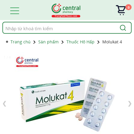
0
Tìm
kiếm
Trang chủ
Sản phẩm
Thuốc Hô Hấp
Molukat 4
1 / 4
❮
❯