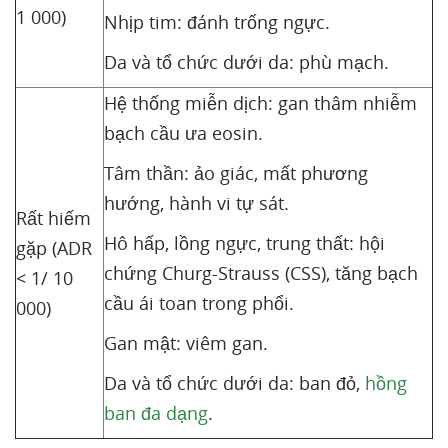
1 000)
Nhịp tim: đánh trống ngực.
Da và tổ chức dưới da: phù mạch.
Hệ thống miễn dịch: gan thâm nhiễm
bạch cầu ưa eosin.
Tâm thần: ảo giác, mất phương
hướng, hành vi tự sát.
Rất hiếm
Hô hấp, lồng ngực, trung thất: hội
gặp (ADR
chứng Churg-Strauss (CSS), tăng bạch
< 1/ 10
cầu ái toan trong phổi.
000)
Gan mật: viêm gan.
Da và tổ chức dưới da: ban đỏ,
hồng
ban đa dạng
.