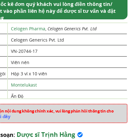
ốc kê đơn quý khách vui lòng điền thông tin/
t vào phần liên hệ này để dược sĩ tư vấn và đặt
ng
Celogen Pharma
,
Celogen Generics Pvt. Ltd
Celogen Generics Pvt. Ltd
VN-20744-17
Viên nén
gói
Hộp 3 vỉ x 10 viên
Montelukast
Ấn Độ
pk999
n nội dung không chính xác, vui lòng phản hồi thông tin cho
i đây
Thuốc Hô Hấp
Dược sĩ Trịnh Hằng
 soạn: