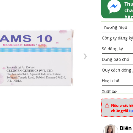
Thu
cha
hà
Thương hiệu
Công ty đăng ký
Số đăng ký
❯
Dạng bào chế
Quy cách đóng 
Hoạt chất
Xuất xứ
Mã sản phẩm
Nếu phát hiệ
tạ
chúng tôi
Chuyên mục
Biên