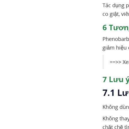
Tác dụng p
co giật, v
6
Tương
Phenobarbi
giảm hiệu 
==>> X
7
Lưu ý
7.1 L
Không dùng
Không thay
chặt chẽ t