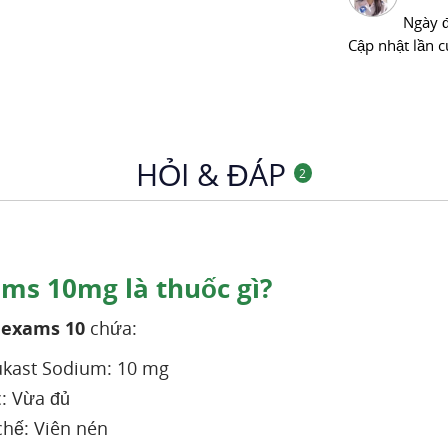
Ngày 
Cập nhật lần c
HỎI & ĐÁP
2
s 10mg là thuốc gì?
exams 10
chứa:
kast Sodium: 10 mg
: Vừa đủ
hế: Viên nén