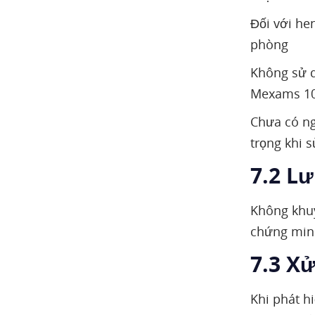
Đối với he
phòng
Không sử 
Mexams 1
Chưa có ng
trọng khi 
7.2 L
Không khu
chứng minh
7.3 Xử
Khi phát h