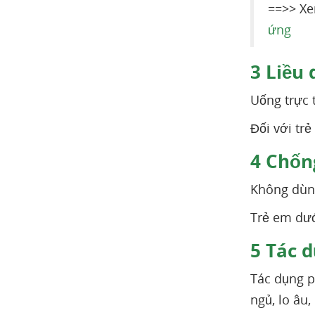
==>> X
ứng
3
Liều 
Uống trực 
Đối với tr
4
Chống
Không dùng
Trẻ em dướ
5
Tác d
Tác dụng p
ngủ, lo âu