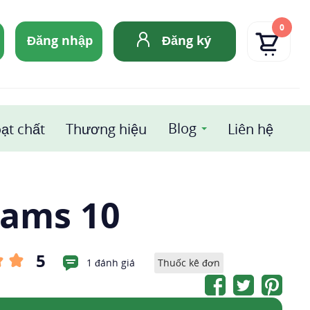
0
Đăng nhập
Đăng ký
Blog
ạt chất
Thương hiệu
Liên hệ
ams 10
5
1 đánh giá
Thuốc kê đơn