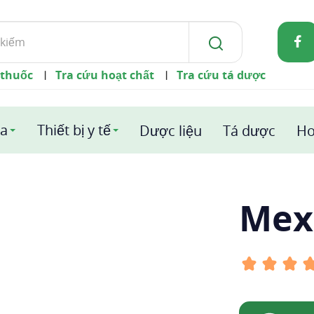
 thuốc
Tra cứu hoạt chất
Tra cứu tá dược
|
|
a
Thiết bị y tế
Dược liệu
Tá dược
Ho
Mex