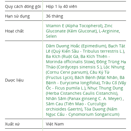
Quy cách đóng gói
Hộp 1 lọ 40 viên
Hạn sử dụng
36 tháng
Vitamin E (Alpha Tocopherol)
,
Zinc
Hoạt chất
Gluconate (Kẽm Gluconat)
,
L-Arginine
,
Selen
Dâm Dương Hoắc (Epimedium)
,
Bạch Tật
Lê (Quỷ Kiến Sầu - Tribulus terrestris L.)
,
Ba Kích (Ruột Gà, Ba Kích Thiên -
Morinda officinalis Stow)
,
Đông Trùng Hạ
Thảo (Cordyceps sinensis S.)
,
Lộc Nhung
(Cornu Cervi parvum)
,
Câu Kỷ Tử
(Fructus Lycii)
,
Bách Bệnh (Mật Nhân, Bá
Dược liệu
Bệnh - Eurycoma longifolia)
,
Trâu Cổ (Vẩy
Ốc - Ficus pumila L.)
,
Nhục Thung Dung
(Herba Cistanches Caulis Cistanchis)
,
Nhân Sâm (Panax ginseng C. A. Meyer)
,
Sâm Cau (Tiên Mao - Curculigo
orchioides Gaertn)
,
Tỏa Dương (Nấm
Ngọc Cẩu - Cynomorium Songaricum)
Xuất xứ
Việt Nam