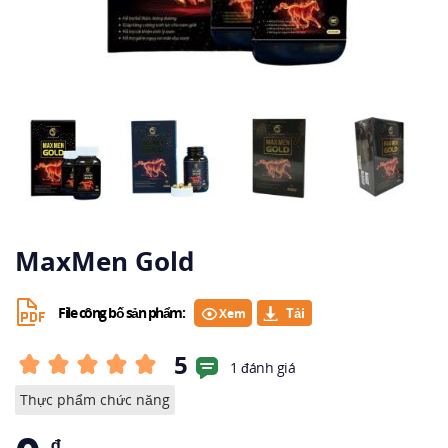
MaxMen Gold
File công bố sản phẩm:
Xem
5
1 đánh giá
Thực phẩm chức năng
₫