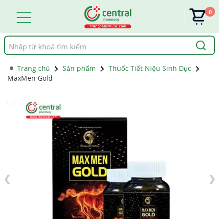
0
Tìm
kiếm
Trang chủ
Sản phẩm
Thuốc Tiết Niệu Sinh Dục
MaxMen Gold
1 / 9
❮
❯