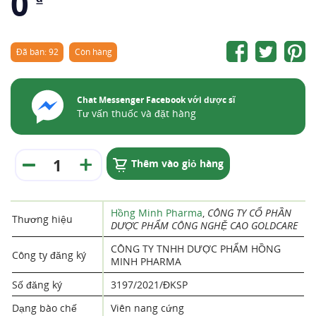
0
Đã bán: 92
Còn hàng
Chat Messenger Facebook với dược sĩ
Tư vấn thuốc và đặt hàng
Thêm vào giỏ hàng
Hồng Minh Pharma
,
CÔNG TY CỔ PHẦN
Thương hiệu
DƯỢC PHẨM CÔNG NGHỆ CAO GOLDCARE
CÔNG TY TNHH DƯỢC PHẨM HỒNG
Công ty đăng ký
MINH PHARMA
Số đăng ký
3197/2021/ĐKSP
Dạng bào chế
Viên nang cứng