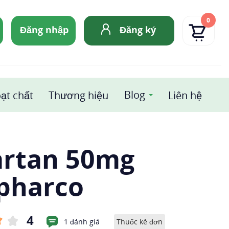
0
Đăng nhập
Đăng ký
Blog
ạt chất
Thương hiệu
Liên hệ
artan 50mg
pharco
4
1 đánh giá
Thuốc kê đơn