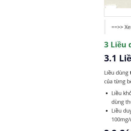
==>> X
3
Liều 
3.1 Li
Liều dùng
của từng b
Liều kh
dùng th
Liều du
100mg/