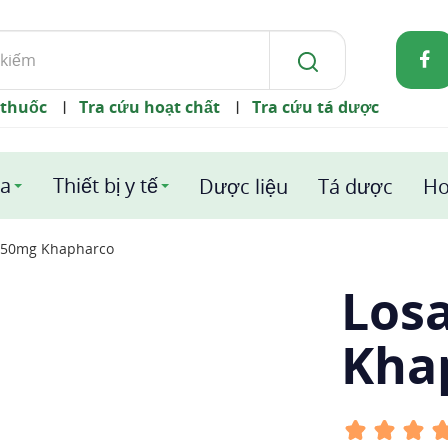
 thuốc
Tra cứu hoạt chất
Tra cứu tá dược
|
|
a
Thiết bị y tế
Dược liệu
Tá dược
Ho
 50mg Khapharco
Los
Kha