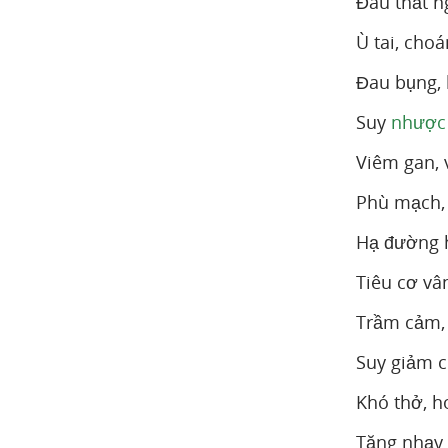
Đau thắt n
Ù tai, cho
Đau bụng, 
Suy
nhược
Viêm gan, 
Phù mạch,
Hạ đường h
Tiêu cơ vâ
Trầm cảm, d
Suy giảm c
Khó thở, h
Tăng nhạy 