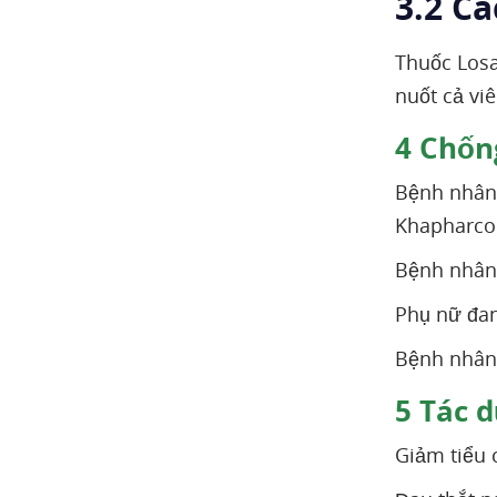
3.2 C
Thuốc Losa
nuốt cả vi
4
Chống
Bệnh nhân 
Khapharco
Bệnh nhân 
Phụ nữ đan
Bệnh nhân 
5
Tác d
Giảm tiểu 