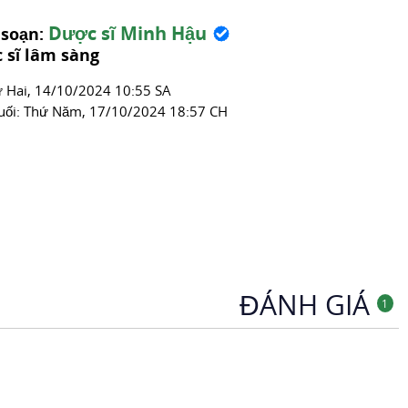
thom608
Dược sĩ Minh Hậu
 soạn:
Thuốc Hạ Huyết Áp
 sĩ lâm sàng
́ Hai, 14/10/2024 10:55 SA
uối:
Thứ Năm, 17/10/2024 18:57 CH
ĐÁNH GIÁ
1