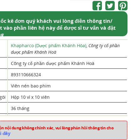
ốc kê đơn quý khách vui lòng điền thông tin/
t vào phần liên hệ này để dược sĩ tư vấn và đặt
ng
Khapharco (Dược phẩm Khánh Hòa)
,
Công ty cổ phần
dược phẩm Khánh Hoà
Công ty cổ phần dược phẩm Khánh Hoà
893110666324
Viên nén bao phim
gói
Hộp 10 vỉ x 10 viên
36 tháng
Losartan
n nội dung không chính xác, vui lòng phản hồi thông tin cho
Việt Nam
i đây