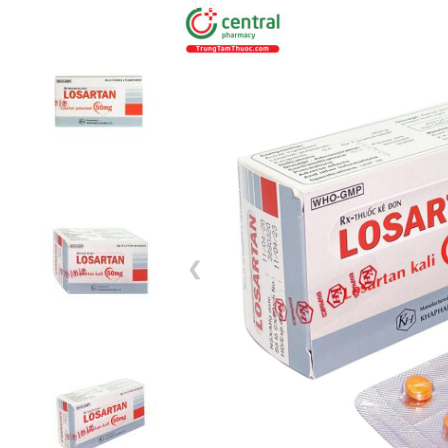
1 / 5
❮