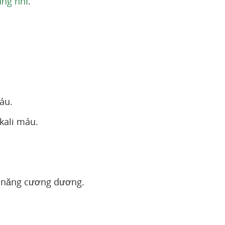
ung nhĩ
.
áu.
kali máu.
ả năng cương dương.