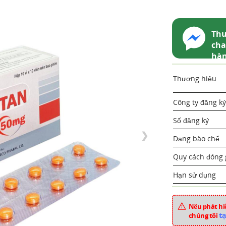
Thu
cha
hà
Thương hiệu
Công ty đăng ký
Số đăng ký
❯
Dạng bào chế
Quy cách đóng 
Hạn sử dụng
Hoạt chất
Nếu phát hiệ
Xuất xứ
tạ
chúng tôi