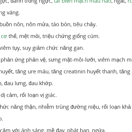
gực, đánh trống ngực,
tai biến mạch máu não
, ngất,
r
áng váng.
buồn nôn, nôn mửa, táo bón, tiêu chảy.
 cơ
thể, mệt mỏi, triệu chứng giống cúm.
viêm tụy, suy giảm chức năng gan.
 phản ứng phản vệ, sưng mặt-môi-lưỡi, viêm mạch m
uyết, tăng ure máu, tăng creatinin huyết thanh, tăng 
n, đau lưng, đau khớp.
ị cảm, rối loạn vị giác.
hức năng thận, nhiễm trùng đường niệu, rối loạn kh
o.
cảm với ánh sáng, mề đay, phát ban, ngứa.