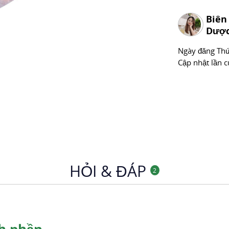
Mã sản phẩm
Biên
Chuyên mục
Dược
Ngày đăng
Thư
Cập nhật lần c
HỎI & ĐÁP
2