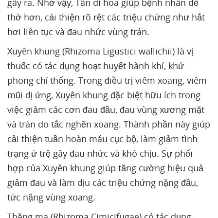
gây ra. Nhờ vậy, Tân di hoa giúp bệnh nhân dễ
thở hơn, cải thiện rõ rệt các triệu chứng như hắt
hơi liên tục và đau nhức vùng trán.
Xuyên khung (Rhizoma Ligustici wallichii) là vị
thuốc có tác dụng hoạt huyết hành khí, khứ
phong chỉ thống. Trong điều trị viêm xoang, viêm
mũi dị ứng, Xuyên khung đặc biệt hữu ích trong
việc giảm các cơn đau đầu, đau vùng xương mặt
và trán do tắc nghẽn xoang. Thành phần này giúp
cải thiện tuần hoàn máu cục bộ, làm giảm tình
trạng ứ trệ gây đau nhức và khó chịu. Sự phối
hợp của Xuyên khung giúp tăng cường hiệu quả
giảm đau và làm dịu các triệu chứng nặng đầu,
tức nặng vùng xoang.
Thăng ma (Rhizoma Cimicifugae) có tác dụng