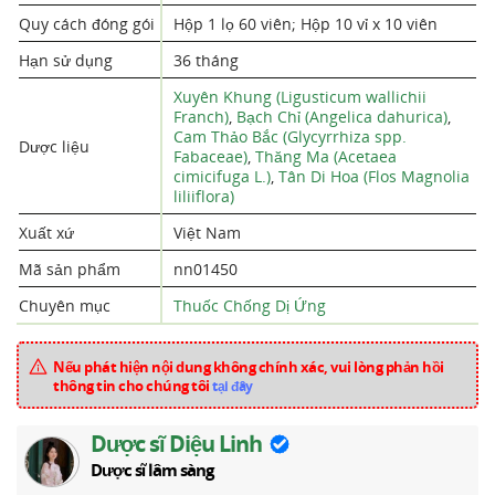
Quy cách đóng gói
Hộp 1 lọ 60 viên; Hộp 10 vỉ x 10 viên
Hạn sử dụng
36 tháng
Xuyên Khung (Ligusticum wallichii
Franch)
,
Bạch Chỉ (Angelica dahurica)
,
Cam Thảo Bắc (Glycyrrhiza spp.
Dược liệu
Fabaceae)
,
Thăng Ma (Acetaea
cimicifuga L.)
,
Tân Di Hoa (Flos Magnolia
liliiflora)
Xuất xứ
Việt Nam
Mã sản phẩm
nn01450
Chuyên mục
Thuốc Chống Dị Ứng
Nếu phát hiện nội dung không chính xác, vui lòng phản hồi
thông tin cho chúng tôi
tại đây
Dược sĩ Diệu Linh
Dược sĩ lâm sàng