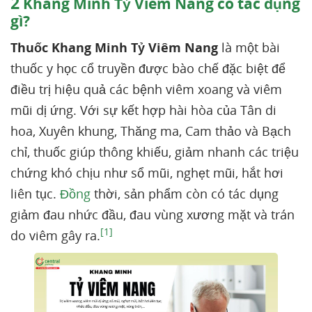
2
Khang Minh Tỷ Viêm Nang có tác dụng
gì?
Thuốc Khang Minh Tỷ Viêm Nang
là một bài
thuốc y học cổ truyền được bào chế đặc biệt để
điều trị hiệu quả các bệnh viêm xoang và viêm
mũi dị ứng. Với sự kết hợp hài hòa của Tân di
hoa, Xuyên khung, Thăng ma, Cam thảo và Bạch
chỉ, thuốc giúp thông khiếu, giảm nhanh các triệu
chứng khó chịu như sổ mũi, nghẹt mũi, hắt hơi
liên tục.
Đồng
thời, sản phẩm còn có tác dụng
giảm đau nhức đầu, đau vùng xương mặt và trán
[1]
do viêm gây ra.