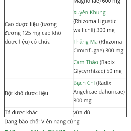
Magnoliae) 600 mg
Xuyên Khung
(Rhizoma Ligustici
Cao dược liệu (tương
wallichii) 300 mg
đương 125 mg cao khô
dược liệu) có chứa
Thăng Ma
(Rhizoma
Cimicifugae) 300 mg
Cam Thảo
(Radix
Glycyrrhizae) 50 mg
Bạch Chỉ
(Radix
Angelicae dahuricae)
Bột khô dược liệu
300 mg
Tá dược khác
vừa dủ
Dạng bào chế: Viên nang cứng