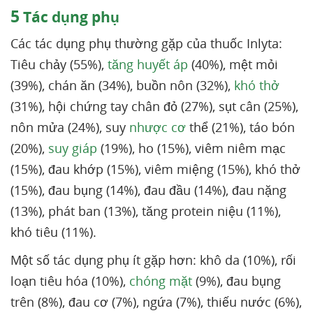
5
Tác dụng phụ
Các tác dụng phụ thường gặp của thuốc Inlyta:
Tiêu chảy (55%),
tăng huyết áp
(40%), mệt mỏi
(39%), chán ăn (34%), buồn nôn (32%),
khó thở
(31%), hội chứng tay chân đỏ (27%), sụt cân (25%),
nôn mửa (24%), suy
nhược cơ
thể (21%), táo bón
(20%),
suy giáp
(19%), ho (15%), viêm niêm mạc
(15%), đau khớp (15%), viêm miệng (15%), khó thở
(15%), đau bụng (14%), đau đầu (14%), đau nặng
(13%), phát ban (13%), tăng protein niệu (11%),
khó tiêu (11%).
Một số tác dụng phụ ít gặp hơn: khô da (10%), rối
loạn tiêu hóa (10%),
chóng mặt
(9%), đau bụng
trên (8%), đau cơ (7%), ngứa (7%), thiếu nước (6%),