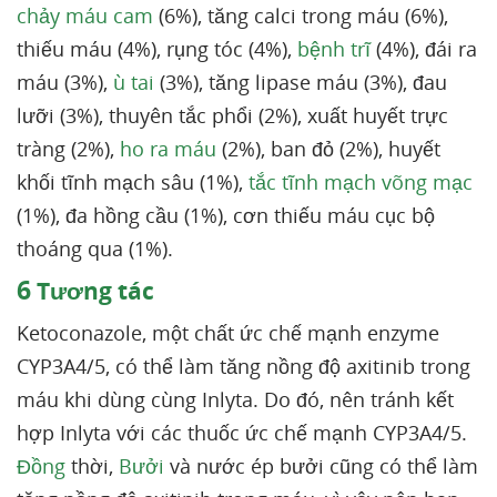
chảy máu cam
(6%), tăng calci trong máu (6%),
thiếu máu (4%), rụng tóc (4%),
bệnh trĩ
(4%), đái ra
máu (3%),
ù tai
(3%), tăng lipase máu (3%), đau
lưỡi (3%), thuyên tắc phổi (2%), xuất huyết trực
tràng (2%),
ho ra máu
(2%), ban đỏ (2%), huyết
khối tĩnh mạch sâu (1%),
tắc tĩnh mạch võng mạc
(1%), đa hồng cầu (1%), cơn thiếu máu cục bộ
thoáng qua (1%).
6
Tương tác
Ketoconazole, một chất ức chế mạnh enzyme
CYP3A4/5, có thể làm tăng nồng độ axitinib trong
máu khi dùng cùng Inlyta. Do đó, nên tránh kết
hợp Inlyta với các thuốc ức chế mạnh CYP3A4/5.
Đồng
thời,
Bưởi
và nước ép bưởi cũng có thể làm