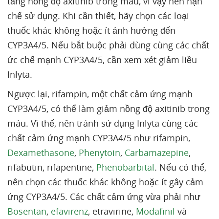
tăng nồng độ axitinib trong máu, vì vậy nên hạn
chế sử dụng. Khi cần thiết, hãy chọn các loại
thuốc khác không hoặc ít ảnh hưởng đến
CYP3A4/5. Nếu bắt buộc phải dùng cùng các chất
ức chế mạnh CYP3A4/5, cần xem xét giảm liều
Inlyta.
Ngược lại, rifampin, một chất cảm ứng mạnh
CYP3A4/5, có thể làm giảm nồng độ axitinib trong
máu. Vì thế, nên tránh sử dụng Inlyta cùng các
chất cảm ứng mạnh CYP3A4/5 như rifampin,
Dexamethasone
,
Phenytoin
,
Carbamazepine
,
rifabutin, rifapentine,
Phenobarbital
. Nếu có thể,
nên chọn các thuốc khác không hoặc ít gây cảm
ứng CYP3A4/5. Các chất cảm ứng vừa phải như
Bosentan
,
efavirenz
, etravirine,
Modafinil
và