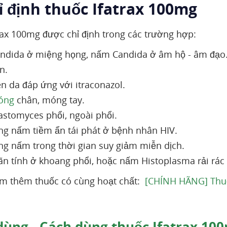
ỉ định thuốc Ifatrax 100mg
rax 100mg được chỉ định trong các trường hợp:
dida ở miệng họng, nấm Candida ở âm hộ - âm đạo
n.
n da đáp ứng với itraconazol.
óng
chân, móng tay.
stomyces phổi, ngoài phổi.
g nấm tiềm ẩn tái phát ở bệnh nhân HIV.
g nấm trong thời gian suy giảm miễn dịch.
 tính ở khoang phổi, hoặc nấm Histoplasma rải rá
m thêm thuốc có cùng hoạt chất:
[CHÍNH HÃNG] Thuốc
dùng - Cách dùng thuốc Ifatrax 10