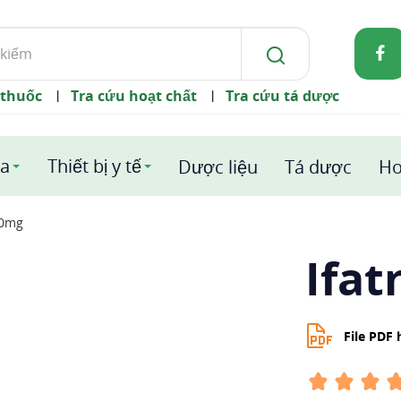
 thuốc
Tra cứu hoạt chất
Tra cứu tá dược
|
|
a
Thiết bị y tế
Dược liệu
Tá dược
Ho
00mg
Ifat
File PDF