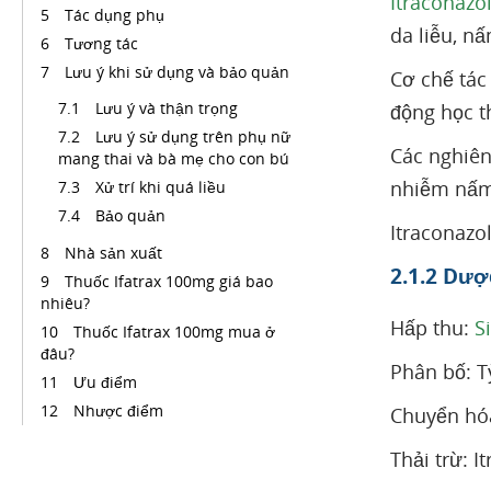
Itraconazo
Tác dụng phụ
da liễu, n
Tương tác
Lưu ý khi sử dụng và bảo quản
Cơ chế tác
Lưu ý và thận trọng
động học t
Lưu ý sử dụng trên phụ nữ
Các nghiên
mang thai và bà mẹ cho con bú
nhiễm nấm 
Xử trí khi quá liều
Bảo quản
Itraconazo
Nhà sản xuất
2.1.2 Dượ
Thuốc Ifatrax 100mg giá bao
nhiêu?
Hấp thu:
S
Thuốc Ifatrax 100mg mua ở
đâu?
Phân bố: T
Ưu điểm
Nhược điểm
Chuyển hó
Thải trừ: 