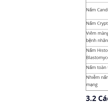
Nấm Cand
Nấm Crypt
Viêm màng
bệnh nhân
Nấm Histo
Blastomyc
Nấm toàn 
Nhiễm nấm
mạng
3.2 C