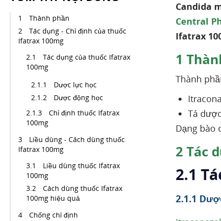
Candida m
Thành phần
Central P
Tác dụng - Chỉ định của thuốc
Ifatrax 1
Ifatrax 100mg
1
Thàn
Tác dụng của thuốc Ifatrax
100mg
Thành phần
Dược lực học
Dược động học
Itraconaz
Tá dược
Chỉ định thuốc Ifatrax
100mg
Dạng bào c
Liều dùng - Cách dùng thuốc
2
Tác d
Ifatrax 100mg
Liều dùng thuốc Ifatrax
2.1 Tá
100mg
Cách dùng thuốc Ifatrax
2.1.1 Dượ
100mg hiệu quả
Chống chỉ định