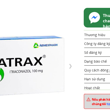
Thu
cha
hà
Thương hiệu
Công ty đăng ký
Số đăng ký
Dạng bào chế
❯
Quy cách đóng 
Hạn sử dụng
Hoạt chất
Xuất xứ
Nếu phát hiệ
tạ
chúng tôi
Mã sản phẩm