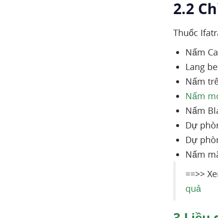
2.2 Ch
Thuốc Ifat
Nấm Can
Lang be
Nấm trê
Nấm m
Nấm Bla
Dự phòn
Dự phòn
Nấm mãn
==>> Xe
quả
3
Liều 