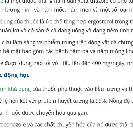
le
là một thuốc kháng nấm dẫn xuất triazole có phổ 
ấm lưỡng hình và nấm mốc, nấm men và một số loại 
 dụng của thuốc là ức chế tổng hợp ergosterol trong 
huận lợi và có sẵn ở cả dạng uống và dạng tiêm tĩnh
 cứu lâm sàng và nhiễm trùng trên động vật đã chứng
bề ​​mặt bao gồm các bệnh nấm da và nấm móng khó 
le được dung nạp tốt với liều lên đến 400 mg/ngày, 
c động học
inh khả dụng
của thuốc phụ thuộc vào liều lượng và th
ỷ lệ liên kết với protein huyết tương là 99%. Nồng độ
a: Thuốc được chuyển hóa qua gan.
Itraconazole và các chất chuyển hóa của nó được thải 