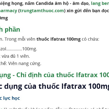
iệng họng, nấm Candida âm hộ - âm đạo,
lang be
harmacy
(
trungtamthuoc.com
) xin gửi đến bạn đọ
00mg
h phần
. Trong mỗi viên
thuốc Ifatrax 100mg
có chứa:
ol.............100mg.
 vừa đủ 1 viên.
hế: Viên nang cứng.
ụng - Chỉ định của thuốc Ifatrax 1
c dụng của thuốc Ifatrax 100m
c lực học