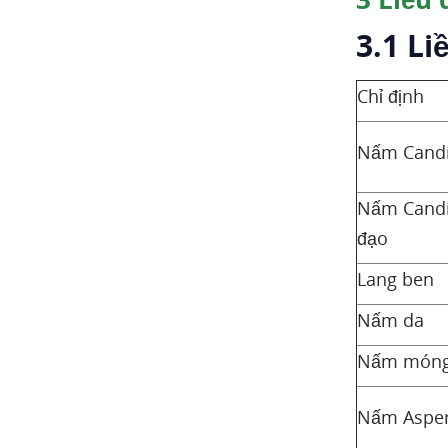
3.1 L
Chỉ định
Nấm Candi
Nấm Candi
đạo
Lang ben
Nấm da
Nấm món
Nấm Asper