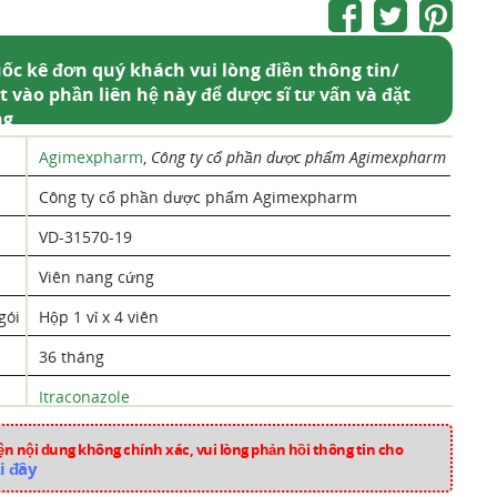
ốc kê đơn quý khách vui lòng điền thông tin/
t vào phần liên hệ này để dược sĩ tư vấn và đặt
ng
Agimexpharm
,
Công ty cổ phần dược phẩm Agimexpharm
Công ty cổ phần dược phẩm Agimexpharm
VD-31570-19
Viên nang cứng
gói
Hộp 1 vỉ x 4 viên
36 tháng
Itraconazole
Việt Nam
n nội dung không chính xác, vui lòng phản hồi thông tin cho
i đây
aa8887