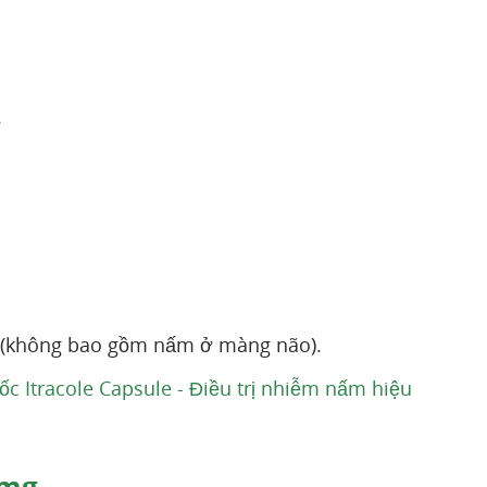
.
c (không bao gồm nấm ở màng não).
 Itracole Capsule - Điều trị nhiễm nấm hiệu
0mg