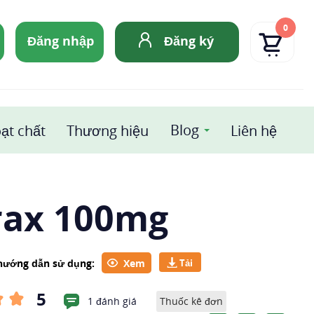
0
Đăng nhập
Đăng ký
Blog
ạt chất
Thương hiệu
Liên hệ
rax 100mg
 hướng dẫn sử dụng:
Xem
5
1 đánh giá
Thuốc kê đơn