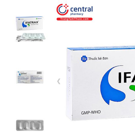
1 / 18
❮