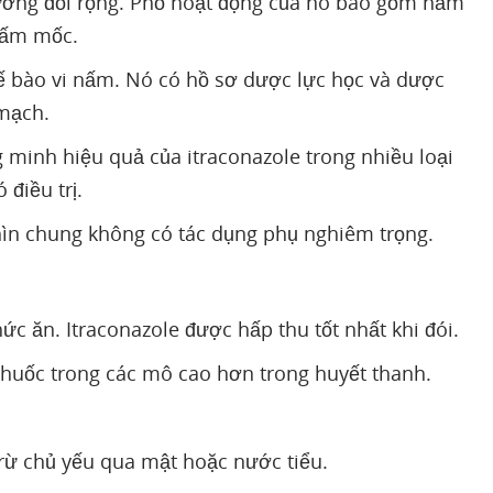
tương đối rộng. Phổ hoạt động của nó bao gồm nấm
nấm mốc.
tế bào vi nấm. Nó có hồ sơ dược lực học và dược
 mạch.
 minh hiệu quả của itraconazole trong nhiều loại
điều trị.
nhìn chung không có tác dụng phụ nghiêm trọng.
ức ăn. Itraconazole được hấp thu tốt nhất khi đói.
 thuốc trong các mô cao hơn trong huyết thanh.
trừ chủ yếu qua mật hoặc nước tiểu.