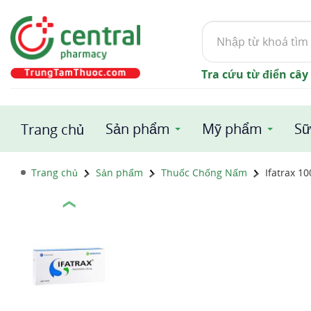
Tìm
kiếm
Tra cứu từ điển cây
Sản phẩm
Mỹ phẩm
Sữ
Trang chủ
Trang chủ
Sản phẩm
Thuốc Chống Nấm
Ifatrax 1
❮