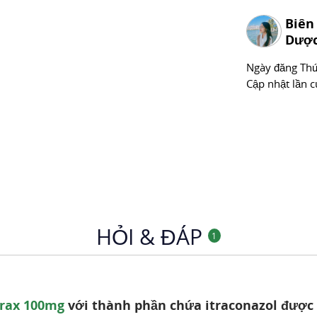
Chuyên mục
Biên
Dược
Ngày đăng
Thư
Cập nhật lần c
HỎI & ĐÁP
1
trax 100mg
với thành phần chứa itraconazol được 