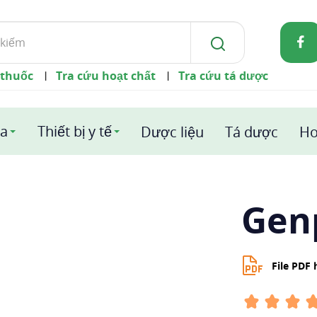
 thuốc
Tra cứu hoạt chất
Tra cứu tá dược
|
|
a
Thiết bị y tế
Dược liệu
Tá dược
Ho
Gen
File PDF