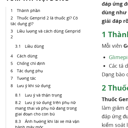
đáp ứng đ
Thành phần
dùng như 
Thuốc Genprid 2 là thuốc gì? Có
giải đáp r
tác dụng gì?
Liều lượng và cách dùng Genprid
1
Thàn
2
Mỗi viên
G
Liều dùng
Cách dùng
Glimepi
Chống chỉ định
Các tá 
Tác dụng phụ
Dạng bào c
Tương tác
2
Thuốc
Lưu ý khi sử dụng
Lưu ý và thận trọng
Thuốc Gen
Lưu ý sử dụng trên phụ nữ
làm giảm đ
mang thai và phụ nữ đang trong
giai đoạn cho con bú
đáp ứng đư
Ảnh hưởng khi lái xe mà vận
kiểm soát 
hành máy móc