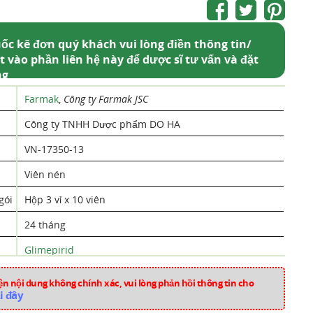
ốc kê đơn quý khách vui lòng điền thông tin/
t vào phần liên hệ này để dược sĩ tư vấn và đặt
ng
Farmak
,
Công ty Farmak JSC
Công ty TNHH Dược phẩm DO HA
VN-17350-13
Viên nén
gói
Hộp 3 vỉ x 10 viên
24 tháng
Glimepirid
Ukraina
n nội dung không chính xác, vui lòng phản hồi thông tin cho
i đây
mk1551