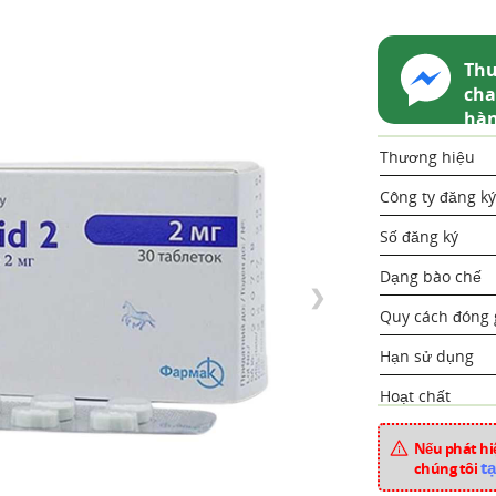
Thu
cha
hà
Thương hiệu
Công ty đăng ký
Số đăng ký
Dạng bào chế
❯
Quy cách đóng 
Hạn sử dụng
Hoạt chất
Xuất xứ
Nếu phát hiệ
tạ
chúng tôi
Mã sản phẩm