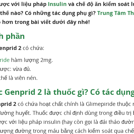
ược với liệu pháp
Insulin
và chế độ ăn kiểm soát l
thế nào? Có những tác dụng phụ gì?
Trung Tâm Th
õ hơn trong bài viết dưới đây nhé!
h phần
enprid 2
có chứa:
ride
hàm lượng 2mg.
dược: vừa đủ.
hế là viên nén.
 Genprid 2 là thuốc gì? Có tác dụng
prid 2
có chứa hoạt chất chính là Glimepiride thuộc
ường huyết. Thuốc được chỉ định dùng trong điều trị
ợc với liệu pháp insulin (hay còn gọi là đái tháo đư
lượng đường trong máu bằng cách kiểm soát qua chế