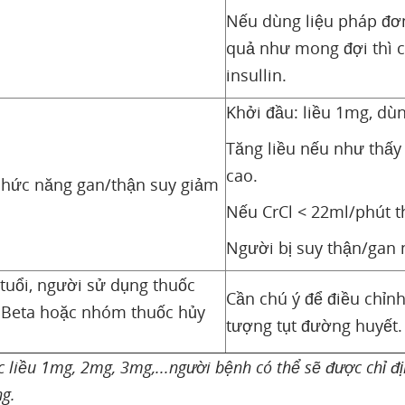
Nếu dùng liệu pháp đơ
quả như mong đợi thì c
insullin.
Khởi đầu: liều 1mg, dùn
Tăng liều nếu như thấy
cao.
chức năng gan/thận suy giảm
Nếu CrCl < 22ml/phút th
Người bị suy thận/gan n
tuổi, người sử dụng thuốc
Cần chú ý để điều chỉnh
 Beta hoặc nhóm thuốc hủy
tượng tụt đường huyết.
c liều 1mg, 2mg, 3mg,...người bệnh có thể sẽ được chỉ 
ng.