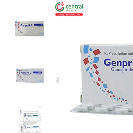
1 / 11
❮