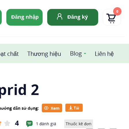
0
Đăng nhập
Đăng ký
Blog
ạt chất
Thương hiệu
Liên hệ
prid 2
 hướng dẫn sử dụng:
Xem
4
1 đánh giá
Thuốc kê đơn