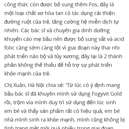
công thức còn được bổ sung thêm Fos, đây là
một loại chất xơ hòa tan có tác dụng cải thiện
đường ruột của trẻ, tăng cường hệ miễn dịch tự
nhiên. Các bác sĩ và chuyên gia dinh dưỡng
khuyến cáo mẹ bầu nên được bổ sung sắt và acid
folic càng sớm càng tốt vì giai đoạn này thai nhi
phát triển não bộ và tủy xương, đây lại là 2 thành
phần không thể thiếu để hỗ trợ sự phát triển
khỏe mạnh của trẻ.
Chị Xuân, Hà Nội chia sẻ: 'Từ lúc có ý định mang
bầu bác sĩ đã khuyên mình sử dụng Fogyvit Gold
rồi, trộm vía mình duy trì sử dụng đến lúc sinh
em bé và thấy sản phẩm rất có hiệu quả, em bé
nhà mình sinh ra khỏe mạnh, mình cũng không bị
tình trạng mệt mỏi quá nhiều trong giai đoạn