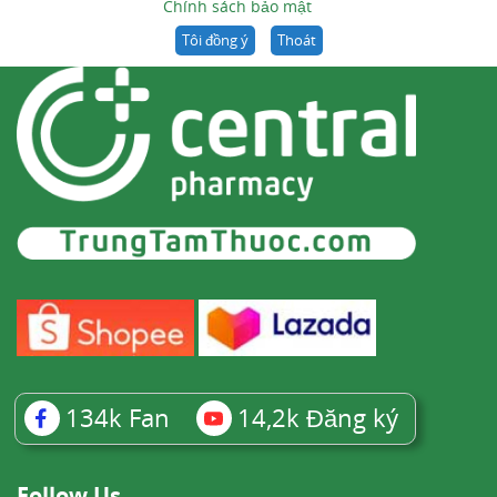
Chính sách bảo mật
Tôi đồng ý
Thoát
134k
Fan
14,2k
Đăng ký
Follow Us