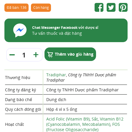
Đã bán: 136
Còn hàng
Chat Messenger Facebook với dược sĩ
Tư vấn thuốc và đặt hàng
Thêm vào giỏ hàng
Tradiphar
,
Công ty TNHH Dược phẩm
Thương hiệu
Tradiphar
Công ty đăng ký
Công ty TNHH Dược phẩm Tradiphar
Dạng bào chế
Dung dịch
Quy cách đóng gói
Hộp 4 vỉ x 5 ống
Acid Folic (Vitamin B9)
,
Sắt
,
Vitamin B12
Hoạt chất
(Cyanocobalamin, Mecobalamin)
,
FOS
(Fructose Oligosaccharide)