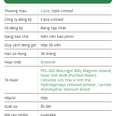
Thương hiệu
Cipla
,
Cipla Limited
Công ty đăng ký
Cipla Limited
Số đăng ký
Đang cập nhật
Dạng bào chế
Viên nén bao phim
Quy cách đóng gói
Hộp 30 viên
Hạn sử dụng
36 tháng
Hoạt chất
Erlotinib
PEG 400 (Macrogol 400)
,
Magnesi stearat
,
Nước tinh khiết (Purified Water)
,
Tá dược
Cellulose silic hóa vi tinh thể
,
Hydroxypropyl cellulose phtalat
,
Lactose
monohydrat
,
titanium dioxid
Hộp/vỉ
Hộp
Xuất xứ
Ấn Độ
Mã sản phẩm
tuyet444