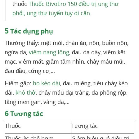
thuốc
Thuốc BivoEro 150 điều trị ung thư
phổi, ung thư tuyến tụy di căn
5
Tác dụng phụ
Thường thấy: mệt mỏi, chán ăn, nôn, buồn nôn,
ngứa da,
viêm nang lông
, đau dạ dày, viêm kết
mạc, viêm mắt, giảm tầm nhìn, chảy máu mũi,
đau đầu, cứng cơ,…
Hiếm gặp:
ho kéo dài
, đau miệng, tiêu chảy kéo
dài,
khó thở
, chảy máu dại tràng, da phồng rộp,
tăng men gan, vàng da,…
6
Tương tác
Thuốc
Tương tác
Thuốc ức chế bơm
Giảm hiệu quả điều trị