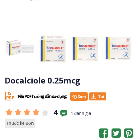
Docalciole 0.25mcg
File PDF hướng dẫn sử dụng:
Xem
4
1 đánh giá
Thuốc kê đơn