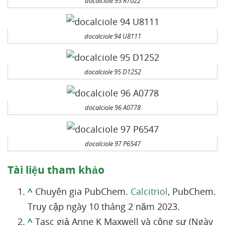
docalciole 93 R7022
docalciole 94 U8111
docalciole 95 D1252
docalciole 96 A0778
docalciole 97 P6547
Tài liệu tham khảo
^
Chuyên gia PubChem.
Calcitriol
, PubChem.
Truy cập ngày 10 tháng 2 năm 2023.
^
Tasc giả Anne K Maxwell và cộng sự (Ngày