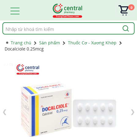
0
Tìm
kiếm
Trang chủ
Sản phẩm
Thuốc Cơ - Xương Khớp
Docalciole 0.25mcg
1 / 19
❮
❯