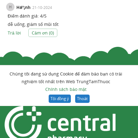
H
Háº¡nh
21-10-2024
Điểm đánh giá:
4
/
5
dễ uống, giảm sổ mũi tốt
Trả lời
Cảm ơn (
0
)
Chúng tôi đang sử dụng Cookie để đảm bảo bạn có trải
nghiệm tốt nhất trên Web TrungTamThuoc
Chính sách bảo mật
Tôi đồng ý
Thoát