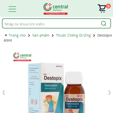
0
Tìm
kiếm
Trang chủ
Sản phẩm
Thuốc Chống Dị Ứng
Destopix
60ml
1 / 4
❮
❯