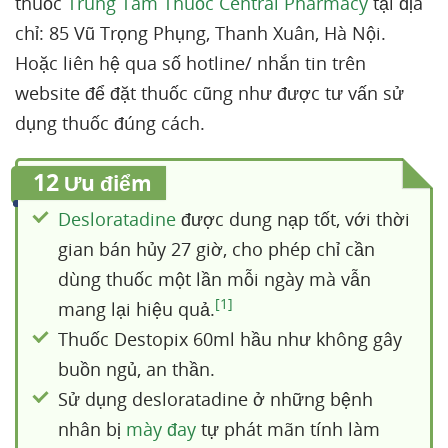
thuốc
Trung Tâm Thuốc Central Pharmacy
tại địa
chỉ: 85 Vũ Trọng Phụng, Thanh Xuân, Hà Nội.
Hoặc liên hệ qua số hotline/ nhắn tin trên
website để đặt thuốc cũng như được tư vấn sử
dụng thuốc đúng cách.
12
Ưu điểm
Desloratadine
được dung nạp tốt, với thời
gian bán hủy 27 giờ, cho phép chỉ cần
dùng thuốc một lần mỗi ngày mà vẫn
[1]
mang lại hiệu quả.
Thuốc Destopix 60ml hầu như không gây
buồn ngủ, an thần.
Sử dụng desloratadine ở những bệnh
nhân bị
mày đay
tự phát mãn tính làm