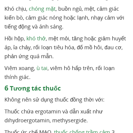
Khó chịu,
chóng mặt
, buồn ngủ, mệt, cảm giác
kiến bò, cảm giác nóng hoặc lạnh, nhạy cảm với
tiếng động và ánh sáng.
Hồi hộp,
khó thở
, mệt mỏi, tăng hoặc giảm huyết
áp, ỉa chảy, rối loạn tiêu hóa, đổ mồ hôi, đau cơ,
phản ứng quá mẫn.
Viêm xoang,
ù tai
, viêm hô hấp trên, rối loạn
thính giác.
6
Tương tác thuốc
Không nên sử dụng thuốc đồng thời với:
Thuốc chứa ergotamin và dẫn xuất như
dihydroergotamin, methysergide.
Thuốc ức chế MAO,
thuốc chống trầm cảm
3