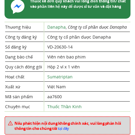
Thuốc kê đơn quý khách vui lòng điền thông tin/ chat
vào phần liên hệ này để dược sĩ tư vấn và đặt hàng
Thương hiệu
Danapha
,
Công ty cổ phần dược Danapha
Công ty đăng ký
Công ty cổ phần dược Danapha
Số đăng ký
VD-20630-14
Dạng bào chế
Viên nén bao phim
Quy cách đóng gói
Hộp 2 vỉ x 1 viên
Hoạt chất
Sumatriptan
Xuất xứ
Việt Nam
Mã sản phẩm
aa7600
Chuyên mục
Thuốc Thần Kinh
Nếu phát hiện nội dung không chính xác, vui lòng phản hồi
thông tin cho chúng tôi
tại đây