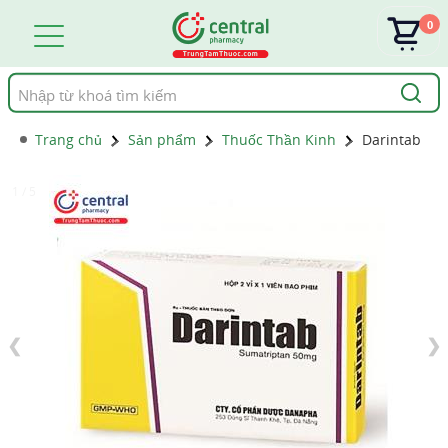
0
Tìm
kiếm
Trang chủ
Sản phẩm
Thuốc Thần Kinh
Darintab
1 / 5
❮
❯