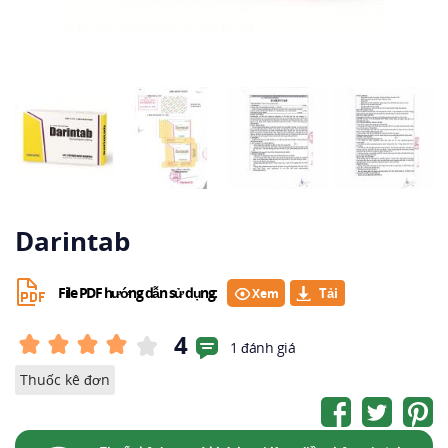
Darintab
File PDF hướng dẫn sử dụng:
Xem
4
1 đánh giá
Thuốc kê đơn