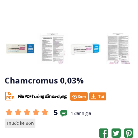
Chamcromus 0,03%
File PDF hướng dẫn sử dụng:
Xem
5
1 đánh giá
Thuốc kê đơn