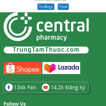
Tôi đồng ý
Thoát
134k
Fan
14,2k
Đăng ký
Follow Us