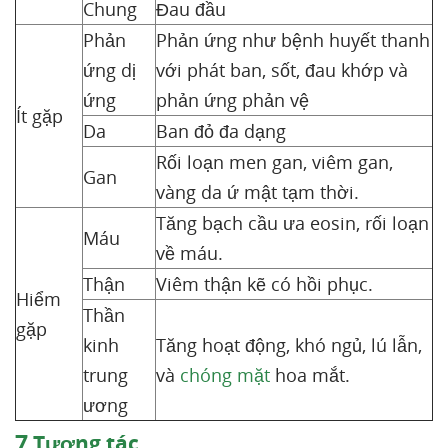
Chung
Đau đầu
Phản
Phản ứng như bệnh huyết thanh
ứng dị
với phát ban, sốt, đau khớp và
ứng
phản ứng phản vệ
Ít gặp
Da
Ban đỏ đa dạng
Rối loạn men gan, viêm gan,
Gan
vàng da ứ mật tạm thời.
Tăng bạch cầu ưa eosin, rối loạn
Máu
về máu.
Thận
Viêm thận kẽ có hồi phục.
Hiểm
Thần
gặp
kinh
Tăng hoạt động, khó ngủ, lú lẫn,
trung
và
chóng mặt
hoa mắt.
ương
7
Tương tác