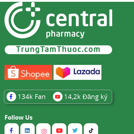
134k
Fan
14,2k
Đăng ký
Follow Us