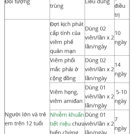
Đối tượng
Liều dùng
trùng
điều
trị
Đợt kịch phát
Dùng 02
cấp tính của
10
viên/lần x 2
viêm phế
ngày
lần/ngày
quản mạn
Viêm phổi
Dùng 02
14
mắc phải ở
viên/lần x 2
ngày
cộng đồng
lần/ngày
Dùng 01
Viêm họng,
5-10
viên/lần x 2
viêm amiđan
ngày
lần/ngày
Người lớn và trẻ
Nhiễm khuẩn
Dùng 01
7
em trên 12 tuổi
tiết niệu
chưa
viên/lần x 2
ngày
biến chứng
lần/ngày