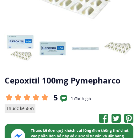
Cepoxitil 100mg Pymepharco
5
1 đánh giá
Thuốc kê đơn
Thuốc kê đơn quý khách vui lòng điền thông tin/ chat
vào phần liên hệ này để dược sĩ tư vấn và đặt hàng