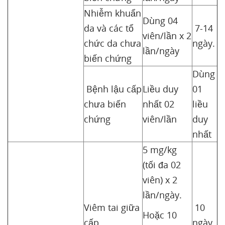
Nhiễm khuẩn
Dùng 04
da và các tổ
7-14
viên/lần x 2
chức da chưa
ngày.
lần/ngày
biến chứng
Dùng
Bệnh lậu cấp
Liều duy
01
chưa biến
nhất 02
liều
chứng
viên/lần
duy
nhất
5 mg/kg
(tối đa 02
viên) x 2
lần/ngày.
Viêm tai giữa
10
Hoặc 10
cấp
ngày