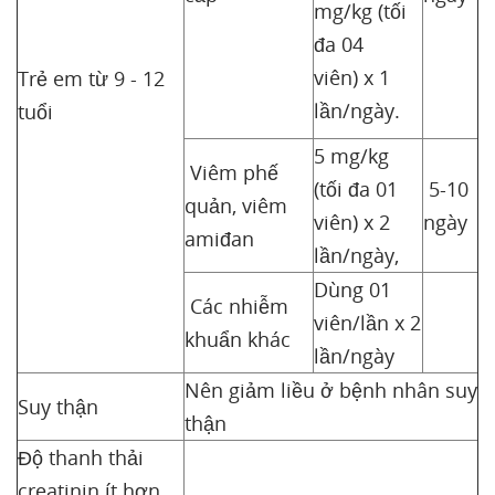
mg/kg (tối
đa 04
viên) x 1
Trẻ em từ 9 - 12
lần/ngày.
tuổi
5 mg/kg
Viêm phế
(tối đa 01
5-10
quản, viêm
viên) x 2
ngày
amiđan
lần/ngày,
Dùng 01
Các nhiễm
viên/lần x 2
khuẩn khác
lần/ngày
Nên giảm liều ở bệnh nhân suy
Suy thận
thận
Độ thanh thải
creatinin ít hơn