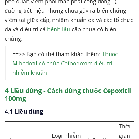
phế quản,viêm phổi mắc phải cộng đồng…),
đường tiết niệu nhưng chưa gây ra biến chứng,
viêm tai giữa cấp, nhiễm khuẩn da và các tổ chức
da và điều trị cả
bệnh lậu
cấp chưa có biến
chứng.
==>> Bạn có thể tham khảo thêm:
Thuốc
Mibedotil có chứa Cefpodoxim điều trị
nhiễm khuẩn
4
Liều dùng - Cách dùng thuốc Cepoxitil
100mg
4.1 Liều dùng
Thời
Loại nhiễm
gian