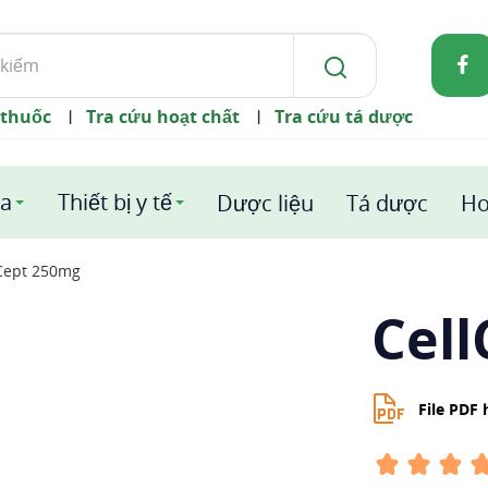
 thuốc
Tra cứu hoạt chất
Tra cứu tá dược
|
|
a
Thiết bị y tế
Dược liệu
Tá dược
Ho
Cept 250mg
Cel
File PDF