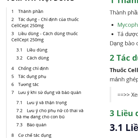
1
Thàn
Thành phần
Thành phầ
Tác dụng - Chỉ định của thuốc
Mycophe
CellCept 250mg
Tá dược
Liều dùng - Cách dùng thuốc
CellCept 250mg
Dạng bào c
Liều dùng
2
Tác d
Cách dùng
Chống chỉ định
Thuốc Cel
Tác dụng phụ
mảnh ghép 
Tương tác
Lưu ý khi sử dụng và bảo quản
==>> Xe
Lưu ý và thận trọng
Lưu ý cho phụ nữ có thai và
3
Liều 
bà mẹ đang cho con bú
3.1 Li
Bảo quản
Cơ chế tác dụng