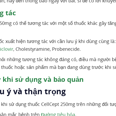
ân, hãy đến thông báo ngay với bác sĩ để có lời khuyê
 tác
50mg có thể tương tác với một số thuốc khác gây tăn
ốc xuất hiện tương tác với cần lưu ý khi dùng cùng là
clovir
, Cholestyramine, Probenecide.​
hỏi những tương tác không đáng có, điều mà người bệ
 thuốc hoặc sản phẩm mà bạn đang dùng trước khi s
 khi sử dụng và bảo quản
u ý và thận trọng
 khi sử dụng thuốc CellCept 250mg trên những đối tư
hân mắc bệnh trên
Đường tiêu hóa
.