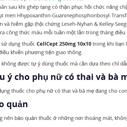
ân sau khi ghép tạng có thận phục hồi chức năng ch
ụt men Hhypoxanthin-Guaninephosphoribosyl-Transfe
ền và hiếm gặp (hội chứng Leseh-Nyhan & Kelley-Seegm
ra công thức máu mỗi tuần một lần trong tháng điều tr
 sử dụng thuốc
CellCept 250mg 10x10
trong khi bạn
iều khiển phương tiện giao thông.
không được tự ý dùng thuốc mà cần dựa theo chỉ dẫn
ưu ý cho phụ nữ có thai và bà 
ụng thuốc cho phụ nữ có thai và bà mẹ đang cho con
ảo quản
 nên bảo quản thuốc ở những nơi thoáng mát, không