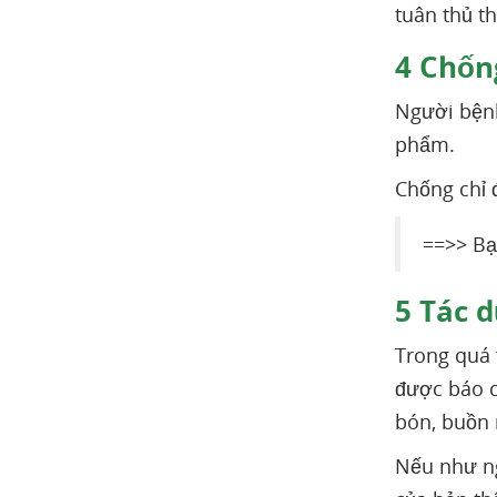
tuân thủ t
4
Chống
Người bệnh
phẩm.
Chống chỉ 
==>> Bạ
5
Tác d
Trong quá 
được báo c
bón, buồn 
Nếu như ng