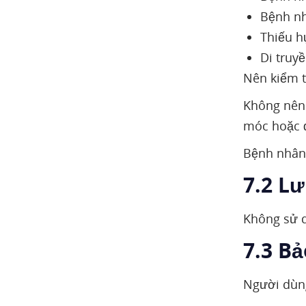
Bệnh nh
Thiếu h
Di truy
Nên kiểm t
Không nên
móc hoặc đ
Bệnh nhân 
7.2 L
Không sử d
7.3 B
Người dùng