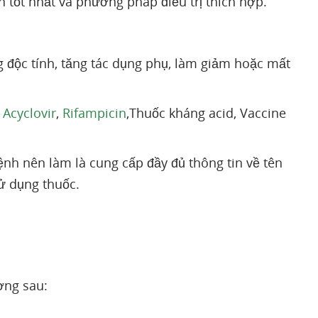
n tốt nhất và phương pháp điều trị thích hợp.
g độc tính, tăng tác dụng phụ, làm giảm hoặc mất
:
Acyclovir
,
Rifampicin
,Thuốc kháng acid, Vaccine
nh nên làm là cung cấp đầy đủ thông tin về tên
ử dụng thuốc.
ợng sau: