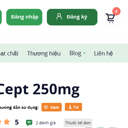
0
Đăng nhập
Đăng ký
Blog
ạt chất
Thương hiệu
Liên hệ
lCept 250mg
 hướng dẫn sử dụng:
Xem
5
2 đánh giá
Thuốc kê đơn