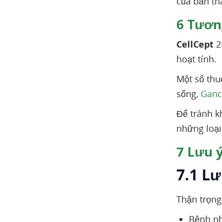
của bản th
6
Tương
CellCept
2
hoạt tính.
Một số thu
sống,
Ganci
Để tránh k
những loại
7
Lưu ý
7.1 Lư
Thận trọng
Bệnh n