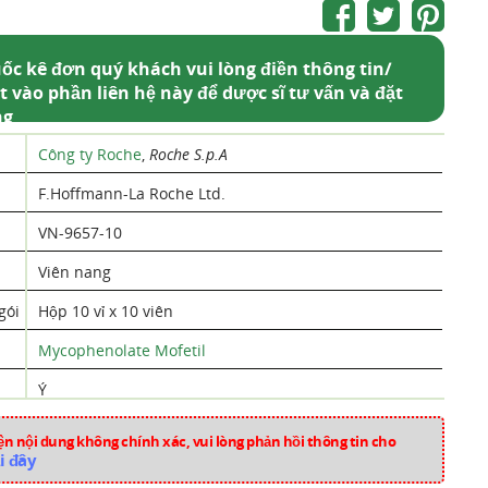
ốc kê đơn quý khách vui lòng điền thông tin/
t vào phần liên hệ này để dược sĩ tư vấn và đặt
ng
Công ty Roche
,
Roche S.p.A
F.Hoffmann-La Roche Ltd.
VN-9657-10
Viên nang
gói
Hộp 10 vỉ x 10 viên
Mycophenolate Mofetil
Ý
hm1108
n nội dung không chính xác, vui lòng phản hồi thông tin cho
i đây
Thuốc ức chế miễn dịch