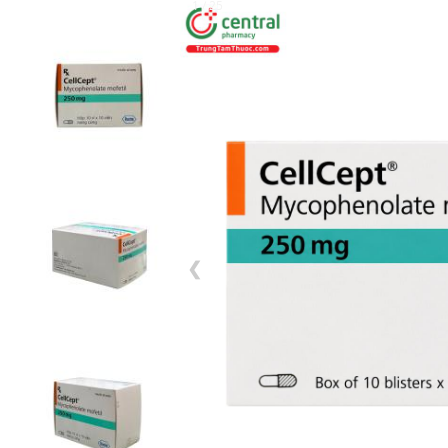
1 / 25
❮