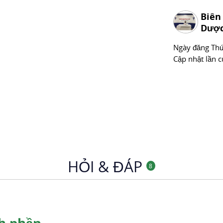
Biên
Dược
Ngày đăng
Thư
Cập nhật lần c
HỎI & ĐÁP
8