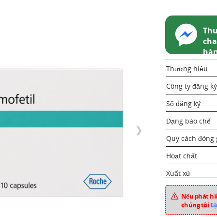
Thu
cha
hà
Thương hiệu
Công ty đăng ký
Số đăng ký
Dạng bào chế
❯
Quy cách đóng 
Hoạt chất
Xuất xứ
Mã sản phẩm
Nếu phát hiệ
tạ
chúng tôi
Chuyên mục