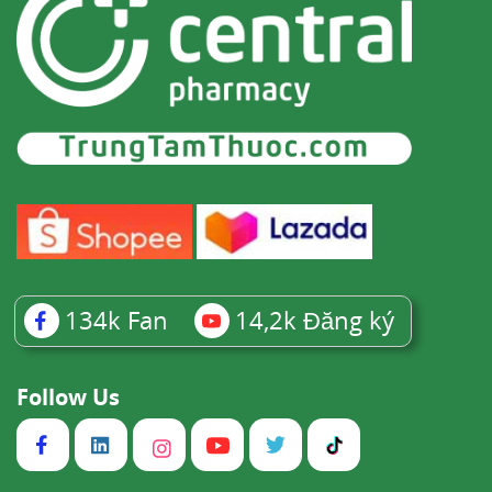
134k
Fan
14,2k
Đăng ký
Follow Us