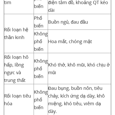
tim
điện tâm đồ, khoảng QT kéo
biến
dài
Phổ
Buồn ngủ, đau đầu
biến
Rối loạn hệ
Không
thần kinh
phổ
Hoa mắt, chóng mặt
biến
Rối loạn hô
Không
hấp, lồng
Khó thở, khô mũi, khó chịu ở
phổ
ngực và
mũi
biến
trung thất
Đau bụng, buồn nôn, tiêu
Không
Rối loạn tiêu
chảy, kích ứng dạ dày, khô
phổ
hóa
miệng, khó tiêu, viêm dạ
biến
dày.