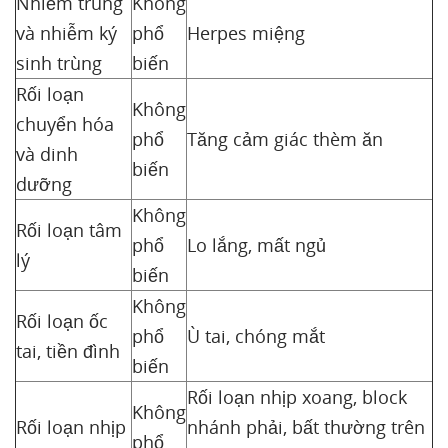
Nhiễm trùng
Không
và nhiễm ký
phổ
Herpes miệng
sinh trùng
biến
Rối loạn
Không
chuyển hóa
phổ
Tăng cảm giác thèm ăn
và dinh
biến
dưỡng
Không
Rối loạn tâm
phổ
Lo lắng, mất ngủ
lý
biến
Không
Rối loạn ốc
phổ
Ù tai, chóng mắt
tai, tiền đình
biến
Rối loạn nhịp xoang, block
Không
Rối loạn nhịp
nhánh phải, bất thường trên
phổ