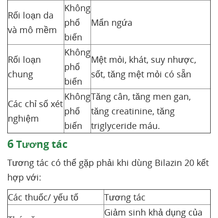
Không
Rối loạn da
phổ
Mẩn ngứa
và mô mềm
biến
Không
Rối loạn
Mệt mỏi, khát, suy nhược,
phổ
chung
sốt, tăng mệt mỏi có sẵn
biến
Không
Tăng cân, tăng men gan,
Các chỉ số xét
phổ
tăng creatinine, tăng
nghiệm
biến
triglyceride máu.
6
Tương tác
Tương tác có thể gặp phải khi dùng Bilazin 20 kết
hợp với:
Các thuốc/ yếu tố
Tương tác
Giảm sinh khả dụng của