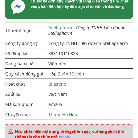
Thuốc kê đơn quý khách vui lòng điền thông tin/ chat
vào phần liên hệ này để dược sĩ tư vấn và đặt hàng
Stellapharm
,
Công ty TNHH Liên doanh
Thương hiệu
Stellapharm
Công ty đăng ký
Công ty TNHH Liên doanh Stellapharm
Số đăng ký
893110110823
Dạng bào chế
Viên nén
Quy cách đóng gói
Hộp 2 vỉ x 10 viên
Hoạt chất
Bilastine
Xuất xứ
Việt Nam
Mã sản phẩm
am205
Chuyên mục
Thuốc Hô Hấp
Nếu phát hiện nội dung không chính xác, vui lòng phản hồi
thông tin cho chúng tôi
tại đây