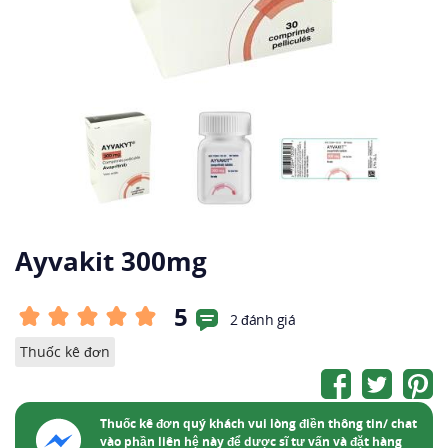
Ayvakit 300mg
5
2 đánh giá
Thuốc kê đơn
Thuốc kê đơn quý khách vui lòng điền thông tin/ chat
vào phần liên hệ này để dược sĩ tư vấn và đặt hàng