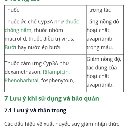
Thuốc
Tương tác
Thuốc ức chế Cyp3A như
thuốc
Tăng nồng độ
chống nấm
, thuốc nhóm
hoạt chất
macrolid, thuốc điều trị virus,
avapritinib
Bưởi
hay nước ép bưởi
trong máu.
Giảm nồng độ,
Thuốc cảm ứng Cyp3A như
tác dụng của
dexamethason,
Rifampicin
,
hoạt chất
Phenobarbital
, fosphenytoin,…
avapritinib.
7
Lưu ý khi sử dụng và bảo quản
7.1 Lưu ý và thận trọng
Các dấu hiệu về xuất huyết, suy giảm nhận thức