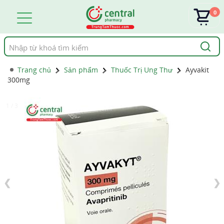
0
Tìm
kiếm
Trang chủ
Sản phẩm
Thuốc Trị Ung Thư
Ayvakit
300mg
1 / 3
❮
❯