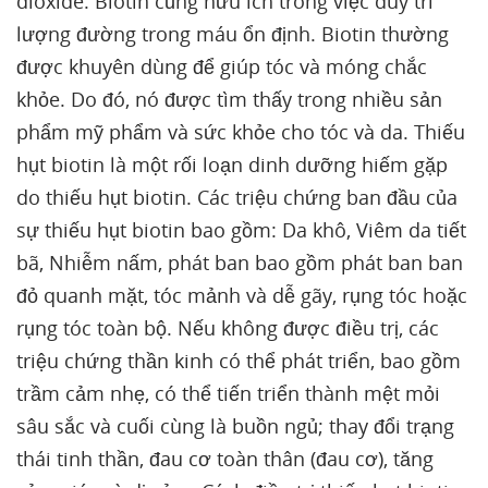
dioxide. Biotin cũng hữu ích trong việc duy trì
lượng đường trong máu ổn định. Biotin thường
được khuyên dùng để giúp tóc và móng chắc
khỏe. Do đó, nó được tìm thấy trong nhiều sản
phẩm mỹ phẩm và sức khỏe cho tóc và da. Thiếu
hụt biotin là một rối loạn dinh dưỡng hiếm gặp
do thiếu hụt biotin. Các triệu chứng ban đầu của
sự thiếu hụt biotin bao gồm: Da khô, Viêm da tiết
bã, Nhiễm nấm, phát ban bao gồm phát ban ban
đỏ quanh mặt, tóc mảnh và dễ gãy, rụng tóc hoặc
rụng tóc toàn bộ. Nếu không được điều trị, các
triệu chứng thần kinh có thể phát triển, bao gồm
trầm cảm nhẹ, có thể tiến triển thành mệt mỏi
sâu sắc và cuối cùng là buồn ngủ; thay đổi trạng
thái tinh thần, đau cơ toàn thân (đau cơ), tăng