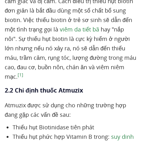
cảm giác và dị cảm. Cách điều trị thiếu hụt biotin
đơn giản là bắt đầu dùng một số chất bổ sung
biotin. Việc thiếu biotin ở trẻ sơ sinh sẽ dẫn đến
một tình trạng gọi là
viêm da tiết bã
hay "nắp
nôi". Sự thiếu hụt biotin là cực kỳ hiếm ở người
lớn nhưng nếu nó xảy ra, nó sẽ dẫn đến thiếu
máu, trầm cảm, rụng tóc, lượng đường trong máu
cao, đau cơ, buồn nôn, chán ăn và viêm niêm
[1]
mạc.
2.2 Chỉ định thuốc Atmuzix
Atmuzix được sử dụng cho những trường hợp
đang gặp các vấn đề sau:
Thiếu hụt Biotinidase tiên phát
Thiếu hụt phức hợp Vitamin B trong:
suy dinh