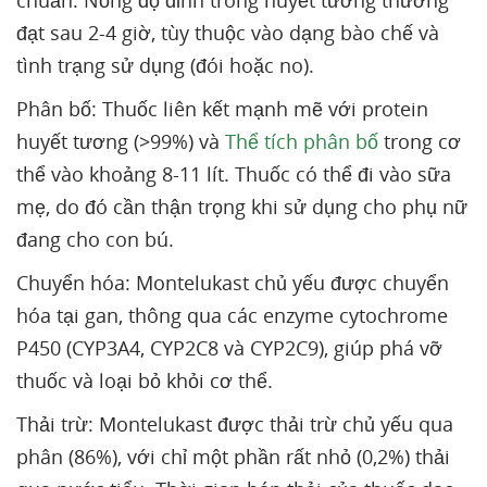
chuẩn. Nồng độ đỉnh trong huyết tương thường
đạt sau 2-4 giờ, tùy thuộc vào dạng bào chế và
tình trạng sử dụng (đói hoặc no).
Phân bố: Thuốc liên kết mạnh mẽ với protein
huyết tương (>99%) và
Thể tích phân bố
trong cơ
thể vào khoảng 8-11 lít. Thuốc có thể đi vào sữa
mẹ, do đó cần thận trọng khi sử dụng cho phụ nữ
đang cho con bú.
Chuyển hóa: Montelukast chủ yếu được chuyển
hóa tại gan, thông qua các enzyme cytochrome
P450 (CYP3A4, CYP2C8 và CYP2C9), giúp phá vỡ
thuốc và loại bỏ khỏi cơ thể.
Thải trừ: Montelukast được thải trừ chủ yếu qua
phân (86%), với chỉ một phần rất nhỏ (0,2%) thải