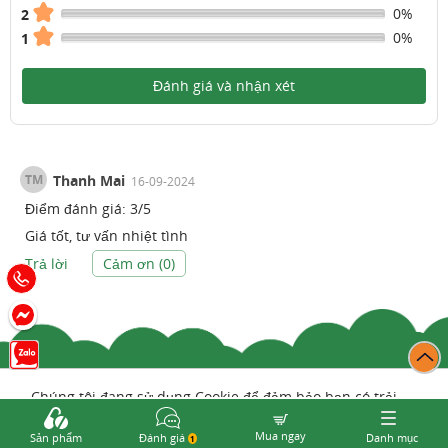
0%
2
0%
1
Đánh giá và nhận xét
TM
Thanh Mai
16-09-2024
Điểm đánh giá:
3
/
5
Giá tốt, tư vấn nhiệt tình
Trả lời
Cảm ơn (
0
)
Chúng tôi đang sử dụng Cookie để đảm bảo bạn có trải
nghiệm tốt nhất trên Web TrungTamThuoc
Mua ngay
Sản phẩm
Đánh giá
Danh mục
1
Chính sách bảo mật