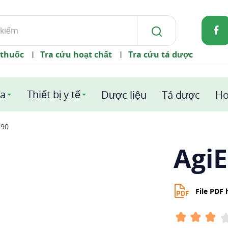
 thuốc
Tra cứu hoạt chất
Tra cứu tá dược
|
|
a
Thiết bị y tế
Dược liệu
Tá dược
Ho
 90
AgiE
File PDF