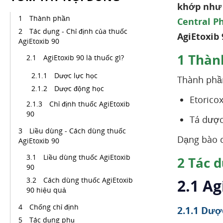
khớp như 
Thành phần
Central P
Tác dụng - Chỉ định của thuốc
AgiEtoxib 
AgiEtoxib 90
1
Thàn
AgiEtoxib 90 là thuốc gì?
Dược lực học
Thành phần
Dược động học
Etoricoxib:
Chỉ định thuốc AgiEtoxib
90
Tá dược:..
Liều dùng - Cách dùng thuốc
Dạng bào c
AgiEtoxib 90
Liều dùng thuốc AgiEtoxib
2
Tác d
90
Cách dùng thuốc AgiEtoxib
2.1 Ag
90 hiệu quả
Chống chỉ định
2.1.1 Dượ
Tác dụng phụ