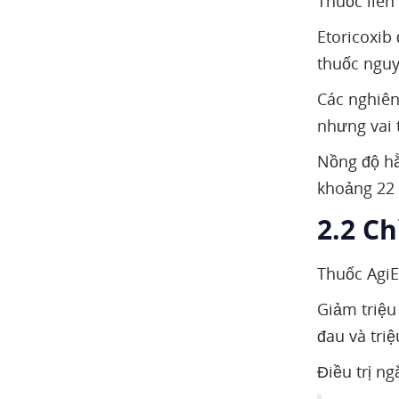
Thuốc liên
Etoricoxib
thuốc nguy
Các nghiên
nhưng vai 
Nồng độ hằ
khoảng 22
2.2 Ch
Thuốc AgiEt
Giảm triệu
đau và tri
Điều trị n