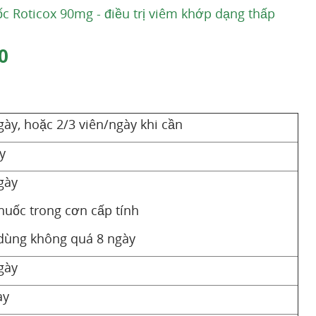
 Roticox 90mg - điều trị viêm khớp dạng thấp
0
gày, hoặc 2/3 viên/ngày khi cần
y
gày
huốc trong cơn cấp tính
 dùng không quá 8 ngày
gày
ày