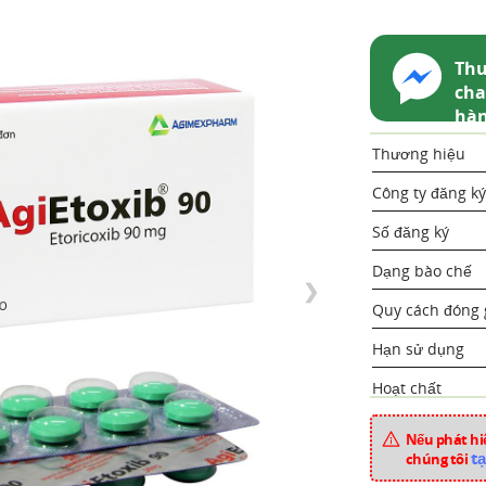
Thu
cha
hà
Thương hiệu
Công ty đăng ký
Số đăng ký
Dạng bào chế
❯
Quy cách đóng 
Hạn sử dụng
Hoạt chất
Xuất xứ
Nếu phát hiệ
tạ
chúng tôi
Mã sản phẩm