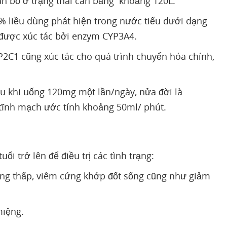
ân bố ở trạng thái cân bằng khoảng 120L.
% liều dùng phát hiện trong nước tiểu dưới dạng
 được xúc tác bởi enzym CYP3A4.
P2C1 cũng xúc tác cho quá trình chuyển hóa chính,
au khi uống 120mg một lần/ngày, nửa đời là
tĩnh mạch ước tính khoảng 50ml/ phút.
ổi trở lên để điều trị các tình trạng:
ng thấp, viêm cứng khớp đốt sống cũng như giảm
miệng.