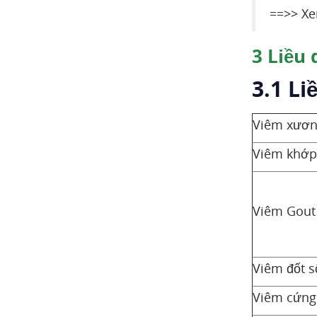
==>> Xe
3
Liều 
3.1 Li
Viêm xươn
Viêm khớp
Viêm Gout 
Viêm đốt 
Viêm cứng