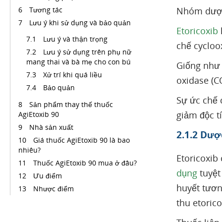
Tương tác
Nhóm dược 
Lưu ý khi sử dụng và bảo quản
Etoricoxib
Lưu ý và thận trọng
chế cycloo
Lưu ý sử dụng trên phụ nữ
mang thai và bà mẹ cho con bú
Giống như 
Xử trí khi quá liều
oxidase (C
Bảo quản
Sự ức chế 
Sản phẩm thay thế thuốc
giảm độc t
AgiEtoxib 90
Nhà sản xuất
2.1.2 Dượ
Giá thuốc AgiEtoxib 90 là bao
nhiêu?
Etoricoxib
Thuốc AgiEtoxib 90 mua ở đâu?
dụng
tuyệt
Ưu điểm
huyết tươn
Nhược điểm
thu etoric