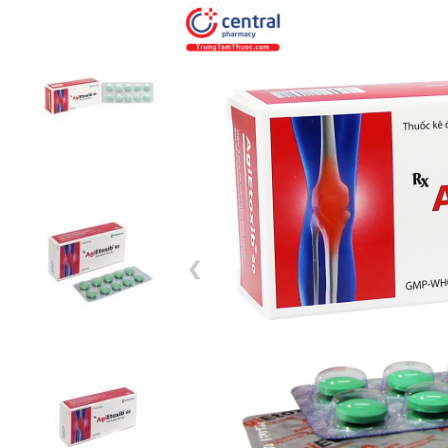
1 / 16
❮