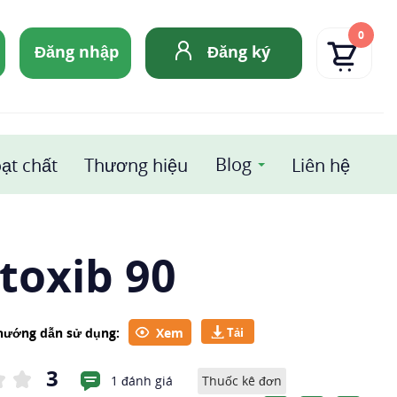
0
Đăng nhập
Đăng ký
Blog
ạt chất
Thương hiệu
Liên hệ
toxib 90
 hướng dẫn sử dụng:
Xem
3
1 đánh giá
Thuốc kê đơn