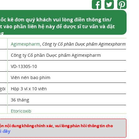
ốc kê đơn quý khách vui lòng điền thông tin/
t vào phần liên hệ này để dược sĩ tư vấn và đặt
ng
Agimexpharm
,
Công ty Cổ phần Dược phẩm Agimexpharm
Công ty Cổ phần Dược phẩm Agimexpharm
VD-13305-10
Viên nén bao phim
gói
Hộp 3 vỉ x 10 viên
36 tháng
Etoricoxib
Việt Nam
n nội dung không chính xác, vui lòng phản hồi thông tin cho
i đây
at286