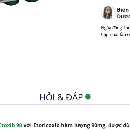
Chuyên mục
Biên
Dược
Ngày đăng
Thư
Cập nhật lần c
HỎI & ĐÁP
1
Etoxib 90
với Etoricoxib hàm lượng 90mg, được dù