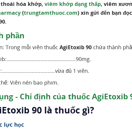
thoái hóa khớp,
viêm khớp dạng thấp
, viêm xươn
harmacy
(
trungtamthuoc.com
) xin gửi đến bạn đọ
90.
h phần
: Trong mỗi viên thuốc
AgiEtoxib 90
chứa thành phầ
...............................................90mg.
..................................vừa đủ 1 viên.
hế: Viên nén bao phim.
ụng - Chỉ định của thuốc AgiEtoxib
iEtoxib 90 là thuốc gì?
c lực học