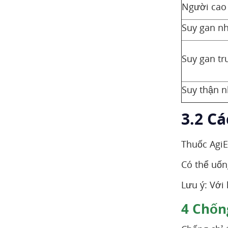
Người cao 
Suy gan n
Suy gan tr
Suy thận n
3.2 C
Thuốc AgiE
Có thể uốn
Lưu ý: Với
4
Chống