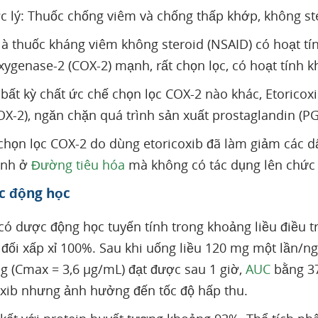
lý: Thuốc chống viêm và chống thấp khớp, không ste
là thuốc kháng viêm không steroid (NSAID) có hoạt tín
xygenase-2 (COX-2) mạnh, rất chọn lọc, có hoạt tính k
bất kỳ chất ức chế chọn lọc COX-2 nào khác, Etoricox
OX-2), ngăn chặn quá trình sản xuất prostaglandin (PG
chọn lọc COX-2 do dùng etoricoxib đã làm giảm các d
ính ở
Đường tiêu hóa
mà không có tác dụng lên chức 
c động học
 có dược động học tuyến tính trong khoảng liều điều t
 đối xấp xỉ 100%. Sau khi uống liều 120 mg một lần/ng
g (Cmax = 3,6 µg/mL) đạt được sau 1 giờ,
AUC
bằng 37
oxib nhưng ảnh hưởng đến tốc độ hấp thu.