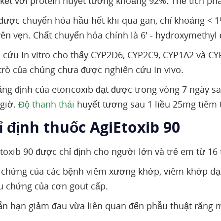
 kết với protein huyết tương khoảng 92%. Thể tích ph
 được chuyển hóa hầu hết khi qua gan, chỉ khoảng < 1
ên vẹn. Chất chuyển hóa chính là 6' - hydroxymethyl
 cứu In vitro cho thấy CYP2D6, CYP2C9, CYP1A2 và CY
trò của chúng chưa được nghiên cứu In vivo.
ng định của etoricoxib đạt được trong vòng 7 ngày s
 giờ.
Độ thanh thải
huyết tương sau 1 liều 25mg tiêm 
ỉ định thuốc AgiEtoxib 90
oxib 90 được chỉ định cho người lớn và trẻ em từ 16 tu
 chứng của các bệnh viêm xương khớp, viêm khớp dạ
ệu chứng của cơn gout cấp.
gắn hạn giảm đau vừa liên quan đến phẫu thuật răng 